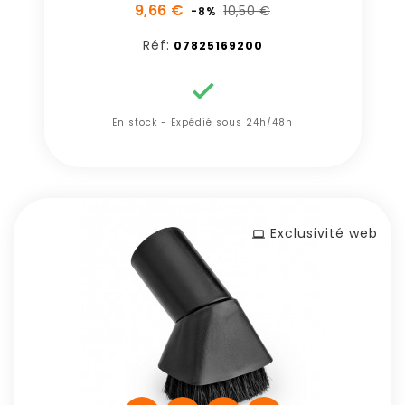
9,66 €
10,50 €
-8%
Réf:
07825169200

En stock - Expédié sous 24h/48h
Exclusivité web