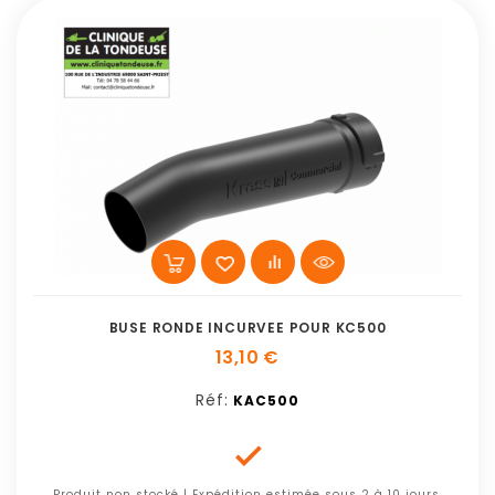
BUSE RONDE INCURVEE POUR KC500
13,10 €
Réf:
KAC500

Produit non stocké | Expédition estimée sous 2 à 10 jours,