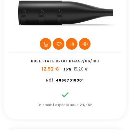
BUSE PLATE DROIT BGA57/86/100
12,92 €
15,20 €
-15%
Réf:
48667018301

En stock | expédié sous 24/48h