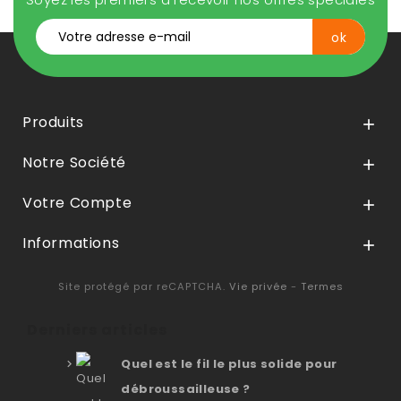
Produits

Notre Société

Votre Compte

Informations

Site protégé par reCAPTCHA.
Vie privée
-
Termes
Derniers articles
Quel est le fil le plus solide pour
débroussailleuse ?