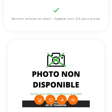

Derniers articles en stock - Expédié sous 2/3 jours ouvrés