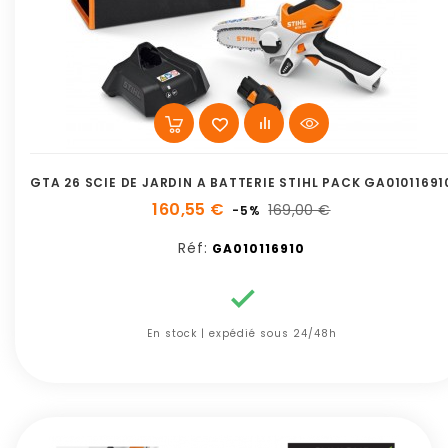
GTA 26 SCIE DE JARDIN A BATTERIE STIHL PACK GA01011691
160,55 €
169,00 €
-5%
Réf:
GA010116910

En stock | expédié sous 24/48h