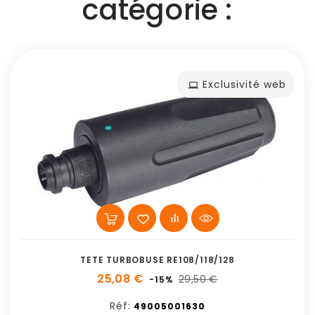
catégorie :
Exclusivité web
TETE TURBOBUSE RE108/118/128
25,08 €
29,50 €
-15%
Réf:
49005001630