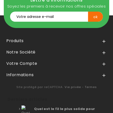
Soyez les premiers à recevoir nos offres spéciales
Produits

Notre Société

Votre Compte

Informations

Site protégé par reCAPTCHA.
Vie privée
-
Termes
Derniers articles
Quel est le fil le plus solide pour