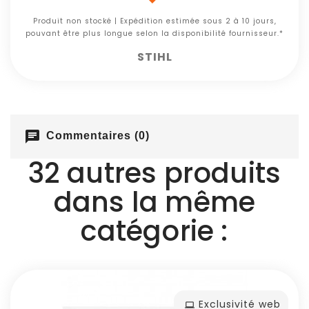
Produit non stocké | Expédition estimée sous 2 à 10 jours,
pouvant être plus longue selon la disponibilité fournisseur.*
STIHL
chat
Commentaires (0)
32 autres produits
dans la même
catégorie :
Exclusivité web