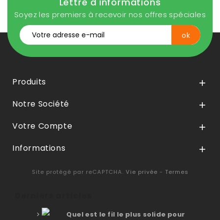
Lettre d'informations
Soyez les premiers à recevoir nos offres spéciales
Produits

Notre Société

Votre Compte

Informations

Site protégé par reCAPTCHA.
Vie privée
-
Termes
Derniers articles
Quel est le fil le plus solide pour