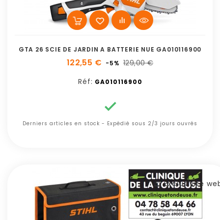
GTA 26 SCIE DE JARDIN A BATTERIE NUE GA010116900
122,55 €
129,00 €
-5%
Réf:
GA010116900

Derniers articles en stock - Expédié sous 2/3 jours ouvrés
Exclusivité we