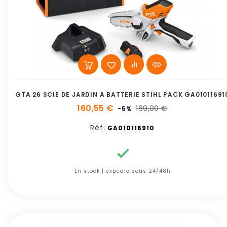
GTA 26 SCIE DE JARDIN A BATTERIE STIHL PACK GA01011691
160,55 €
169,00 €
-5%
Réf:
GA010116910

En stock | expédié sous 24/48h