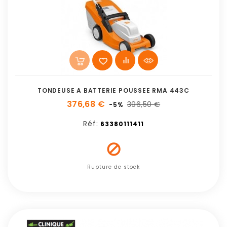
TONDEUSE A BATTERIE POUSSEE RMA 443C
376,68 €
396,50 €
-5%
Réf:
63380111411

Rupture de stock