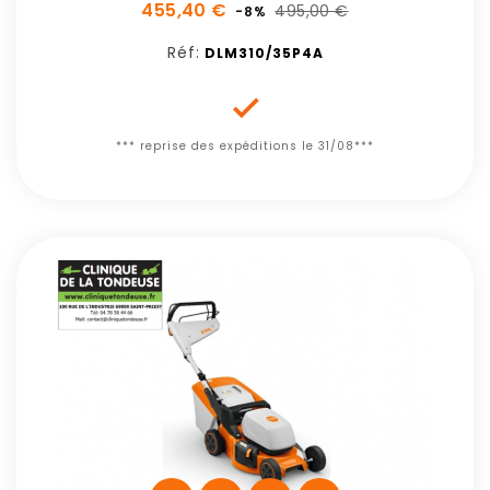
455,40 €
495,00 €
-8%
Réf:
DLM310/35P4A

*** reprise des expéditions le 31/08***