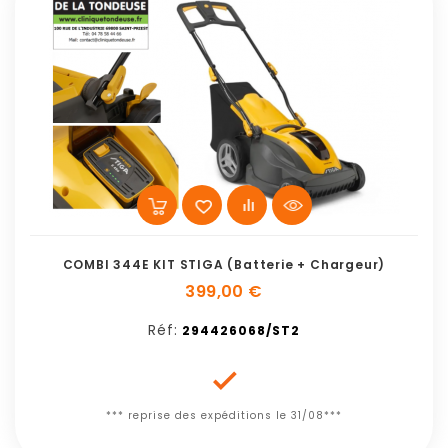
COMBI 344E KIT STIGA (batterie + Chargeur)
399,00 €
Réf:
294426068/ST2

*** reprise des expéditions le 31/08***