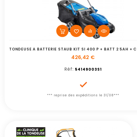
TONDEUSE A BATTERIE STAUB KIT SI 400 P + BATT 2 5AH +
426,42 €
Réf:
54149003S1

*** reprise des expéditions le 31/08***