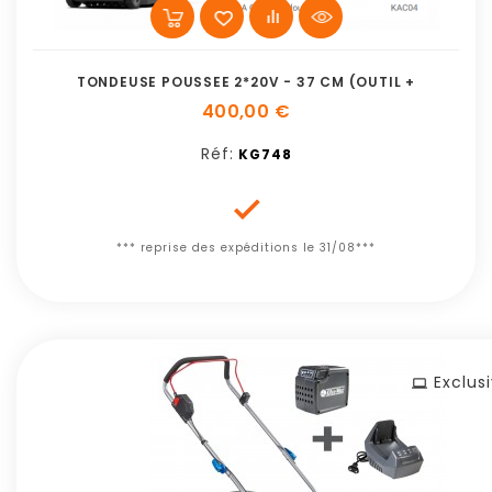
TONDEUSE POUSSEE 2*20V - 37 CM (OUTIL +
400,00 €
Réf:
KG748

*** reprise des expéditions le 31/08***
Exclus