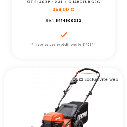
KIT SI 400 P - 2 AH + CHARGEUR CRG
359,00 €
Réf:
54149003S2

*** reprise des expéditions le 31/08***
Exclusivité web