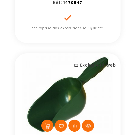
Réf:
1470547

*** reprise des expéditions le 31/08***
Exclusivité web