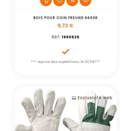
BOIS POUR COIN FREUND 66938
9,73 €
Réf:
1990525

*** reprise des expéditions le 31/08***
Exclusivité web