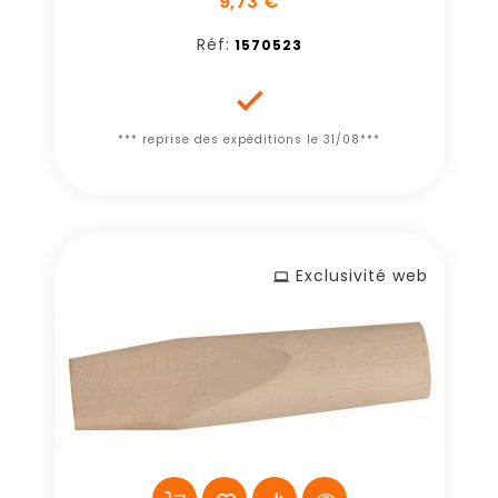
9,73 €
Réf:
1570523

*** reprise des expéditions le 31/08***
Exclusivité web