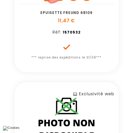
EPUISETTE FREUND 68109
11,47 €
Réf:
1570532

*** reprise des expéditions le 31/08***
Exclusivité web