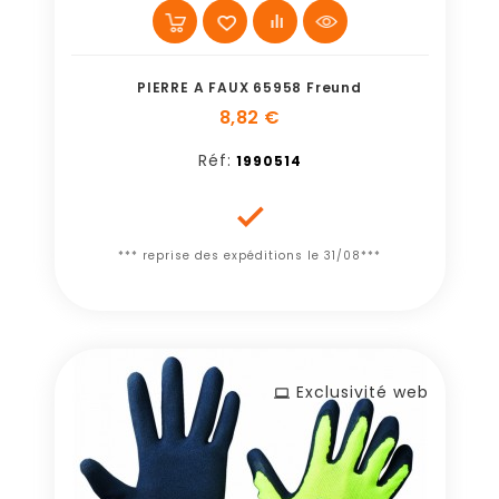
PIERRE A FAUX 65958 Freund
8,82 €
Réf:
1990514

*** reprise des expéditions le 31/08***
Exclusivité web