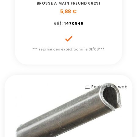
BROSSE A MAIN FREUND 66291
5,88 €
Réf:
1470546

*** reprise des expéditions le 31/08***
Exclusivité web