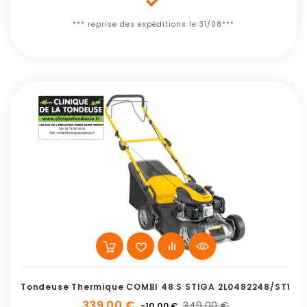

*** reprise des expéditions le 31/08***
Tondeuse Thermique COMBI 48 S STIGA 2L0482248/ST1
339,00 €
349,00 €
-10,00 €