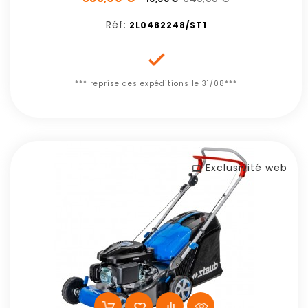
Réf:
2L0482248/ST1

*** reprise des expéditions le 31/08***
Exclusivité web