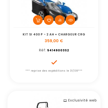
KIT SI 400 P - 2 AH + CHARGEUR CRG
359,00 €
Réf:
54149003S2

*** reprise des expéditions le 31/08***
Exclusivité web