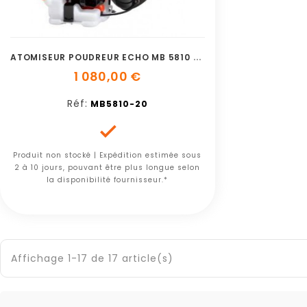
A
TOMISEUR POUDREUR ECHO MB 5810 20LITRES
1 080,00 €
Réf:
MB5810-20

Produit non stocké | Expédition estimée sous
2 à 10 jours, pouvant être plus longue selon
la disponibilité fournisseur.*
Affichage 1-17 de 17 article(s)