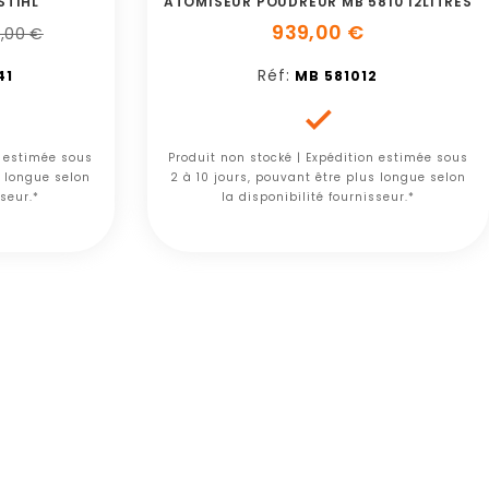
STIHL
ATOMISEUR POUDREUR MB 5810 12LITRES
939,00 €
,00 €
Réf:
41
MB 581012

n estimée sous
Produit non stocké | Expédition estimée sous
s longue selon
2 à 10 jours, pouvant être plus longue selon
sseur.*
la disponibilité fournisseur.*