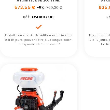
ATOMISEUR SR 200 STIHL
ATOM
673,55 €
835,
709,00 €
-5%
Réf:
R
42410112601

Produit non stocké | Expédition estimée sous
Produit non s
2 à 10 jours, pouvant être plus longue selon
2 à 10 jours,
la disponibilité fournisseur.*
la dis