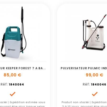
P
ULVERISATEUR KEEPER FOREST 7 A BATTERIE
85,00 €
99,00 €
Réf:
Réf:
1840064
1840046


tocké | Expédition estimée sous
Produit non stocké | Expéditio
 pouvant être plus longue selon
2 à 10 jours, pouvant être plu