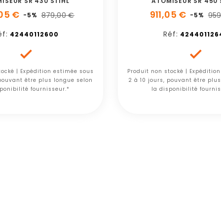
ISEUR SR 430 STIHL
ATOMISEUR SR 450 
05 €
911,05 €
879,00 €
959
-5%
-5%
éf:
Réf:
42440112600
424401126


tocké | Expédition estimée sous
Produit non stocké | Expéditio
 pouvant être plus longue selon
2 à 10 jours, pouvant être plu
ponibilité fournisseur.*
la disponibilité fourni