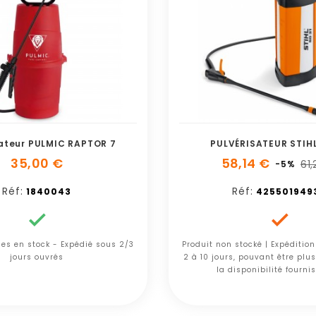
sateur PULMIC RAPTOR 7
PULVÉRISATEUR STIHL
35,00 €
58,14 €
61
-5%
Réf:
Réf:
1840043
425501949


cles en stock - Expédié sous 2/3
Produit non stocké | Expéditio
jours ouvrés
2 à 10 jours, pouvant être plu
la disponibilité fourni