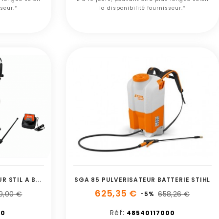
sseur.*
la disponibilité fournisseur.*
S
GA 60.0 SET PULVERISATEUR STIL A BATTERIE
SGA 85 PULVERISATEUR BATTERIE STIHL
625,35 €
9,00 €
658,26 €
-5%
Réf:
10
48540117000