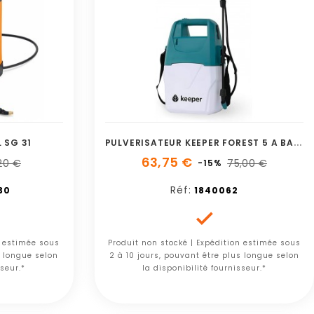
P
ULVERISATEUR KEEPER FOREST 5 A BATTERIE
 SG 31
63,75 €
,20 €
75,00 €
-15%
Réf:
30
1840062

n estimée sous
Produit non stocké | Expédition estimée sous
s longue selon
2 à 10 jours, pouvant être plus longue selon
sseur.*
la disponibilité fournisseur.*