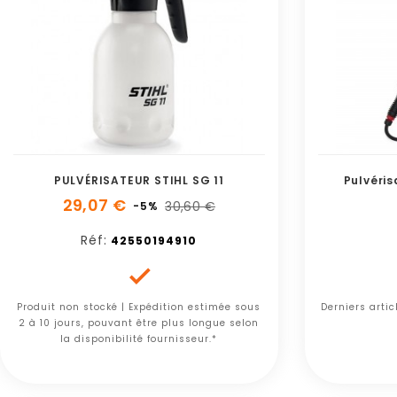
PULVÉRISATEUR STIHL SG 11
Pulvéri
29,07 €
30,60 €
-5%
Réf:
42550194910

Produit non stocké | Expédition estimée sous
Derniers arti
2 à 10 jours, pouvant être plus longue selon
la disponibilité fournisseur.*