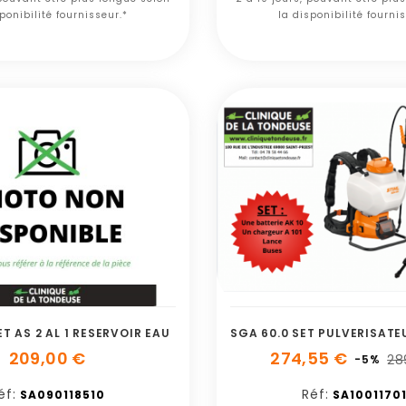
ponibilité fournisseur.*
la disponibilité fourni
T AS 2 AL 1 RESERVOIR EAU
209,00 €
274,55 €
28
-5%
éf:
Réf:
SA090118510
SA1001170