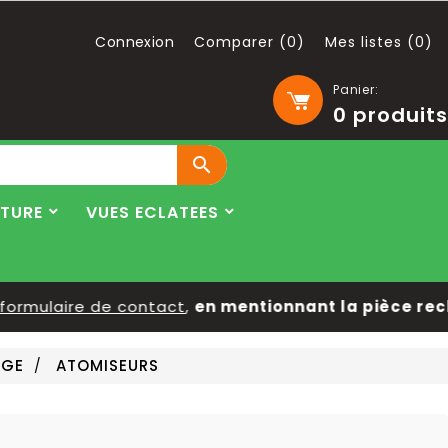
Connexion
Comparer (
0
)
Mes listes (
0
)
Panier:
0
produits

LTURE
VUES ECLATEES
rmulaire de contact
,
en mentionnant la pièce recher
AGE
ATOMISEURS