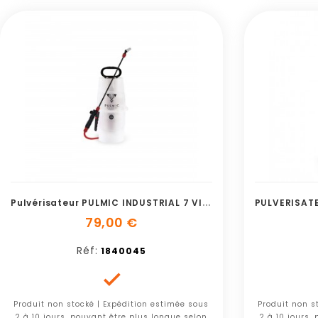
P
Ulvérisateur PULMIC INDUSTRIAL 7 VITON
79,00 €
Réf:
1840045

Produit non stocké | Expédition estimée sous
Produit non s
2 à 10 jours, pouvant être plus longue selon
2 à 10 jours,