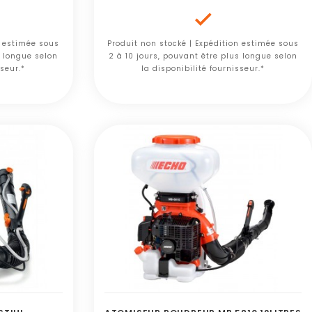

n estimée sous
Produit non stocké | Expédition estimée sous
s longue selon
2 à 10 jours, pouvant être plus longue selon
sseur.*
la disponibilité fournisseur.*