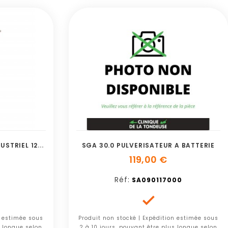
P
ULVERISATEUR PULMIC INDUSTRIEL 12 VITON
SGA 30.0 PULVERISATEUR A BATTERIE
119,00 €
Réf:
SA090117000

n estimée sous
Produit non stocké | Expédition estimée sous
s longue selon
2 à 10 jours, pouvant être plus longue selon