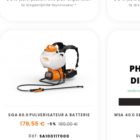
la disponibilité fournisseur.*
la dis
SGA 60.0 PULVERISATEUR A BATTERIE
WSA 40.0 SE
179,55 €
189,00 €
-5%
Réf:
R
SA100117000