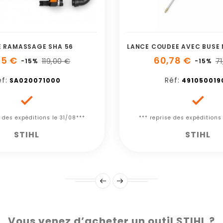
E RAMASSAGE SHA 56
15 €
60,78 €
119,00 €
71
-15%
-15%
f:
Réf:
SA020071000
491050019


e des expéditions le 31/08***
*** reprise des expéditions
STIHL
STIHL
Vous venez d’acheter un outil STIHL ?