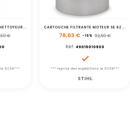
L
ANCE COUDEE AVEC BUSE NETTOYEUR HAUTE PRESSION
C
ARTOUCHE FILTRANTE MOTEUR SE 62 - SE 122E
78,63 €
,50 €
92,50 €
-15%
Réf:
00
49015010900

 le 31/08***
*** reprise des expéditions le 31/08***
STIHL