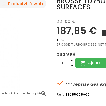
BROSSE TURB
Exclusivité web
SURFACES
221,00 €
187,85 €
TTC
BROSSE TURBOBROSSE NETT
Quantité
Ajouter 


*** reprise des ex

r la référence de la pièce
Réf:
49255005900