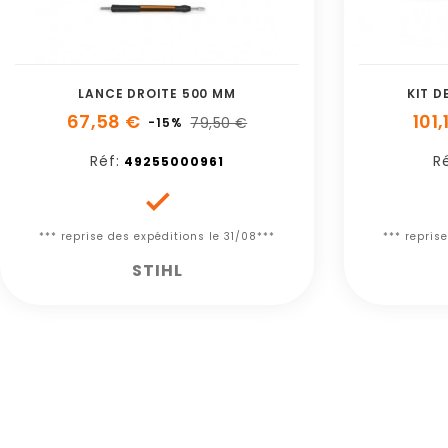
LANCE DROITE 500 MM
KIT D
67,58 €
101,
79,50 €
-15%
Réf:
Ré
49255000961

*** reprise des expéditions le 31/08***
*** repris
STIHL