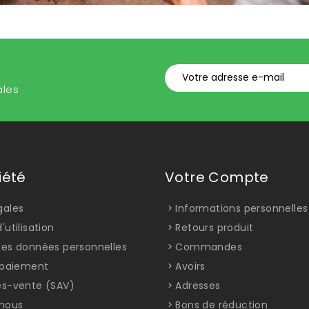
ales
iété
Votre Compte
gales
Informations personnelles
'utilisation
Retours produit
des données personnelles
Commandes
t paiement
Avoirs
ès-vente (SAV)
Adresses
nous
Bons de réduction