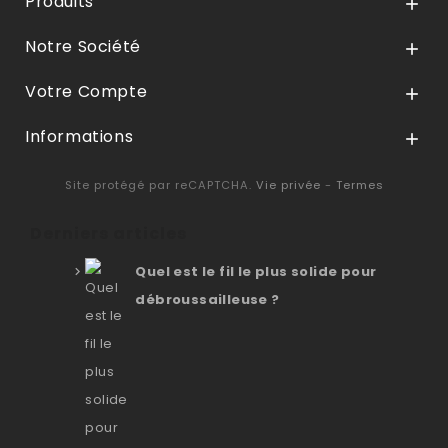
Produits

Notre Société

Votre Compte

Informations

Site protégé par reCAPTCHA.
Vie privée
-
Termes
Derniers articles
Quel est le fil le plus solide pour
débroussailleuse ?