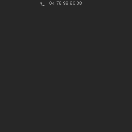
04 78 98 86 38
