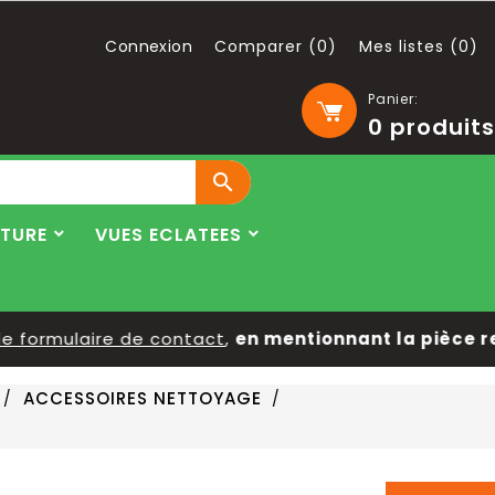
Connexion
Comparer (
0
)
Mes listes (
0
)
Panier:
0
produits

LTURE
VUES ECLATEES
ormulaire de contact
,
en mentionnant la pièce reche
ACCESSOIRES NETTOYAGE