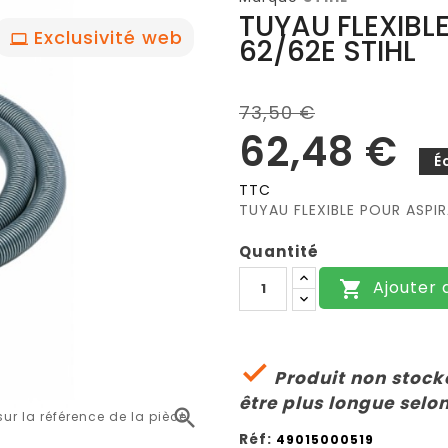
TUYAU FLEXIBL
Exclusivité web
62/62E STIHL
73,50 €
62,48 €
É
TTC
TUYAU FLEXIBLE POUR ASPIR
Quantité
Ajouter 


Produit non stocké
être plus longue selon

r la référence de la pièce
Réf:
49015000519