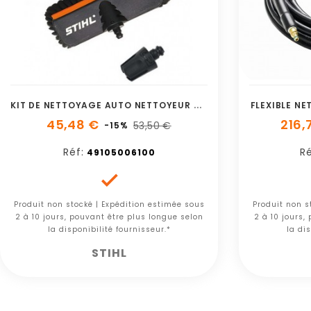
K
IT DE NETTOYAGE AUTO NETTOYEUR HAUTE PRESSION STIHL
FLEXIBLE N
45,48 €
216,
53,50 €
-15%
Réf:
Ré
49105006100

Produit non stocké | Expédition estimée sous
Produit non s
2 à 10 jours, pouvant être plus longue selon
2 à 10 jours,
la disponibilité fournisseur.*
la dis
STIHL