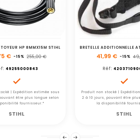
ETTOYEUR HP 8MMX15M STIHL
75 €
41,99 €
255,00 €
49
-15%
-15%
f:
Réf:
49255000843
420371090


tocké | Expédition estimée sous
Produit non stocké | Expéditio
 pouvant être plus longue selon
2 à 10 jours, pouvant être plu
ponibilité fournisseur.*
la disponibilité fourni
STIHL
STIHL