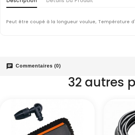
Description
Détails Du Produit
Peut être coupé à la longueur voulue, Température d
chat
Commentaires (0)
32 autres 