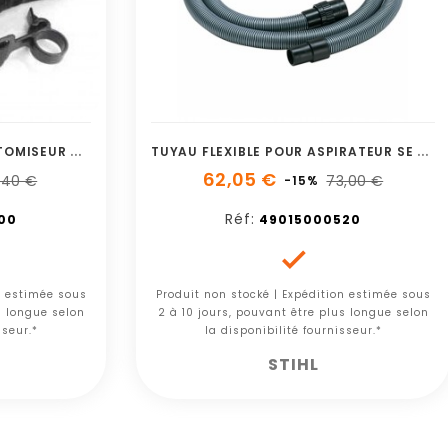
B
RETELLE ADDITIONNELLE ATOMISEUR STIHL
T
UYAU FLEXIBLE POUR ASPIRATEUR SE 121/122 STIHL
62,05 €
,40 €
73,00 €
-15%
Réf:
00
49015000520

n estimée sous
Produit non stocké | Expédition estimée sous
s longue selon
2 à 10 jours, pouvant être plus longue selon
sseur.*
la disponibilité fournisseur.*
STIHL