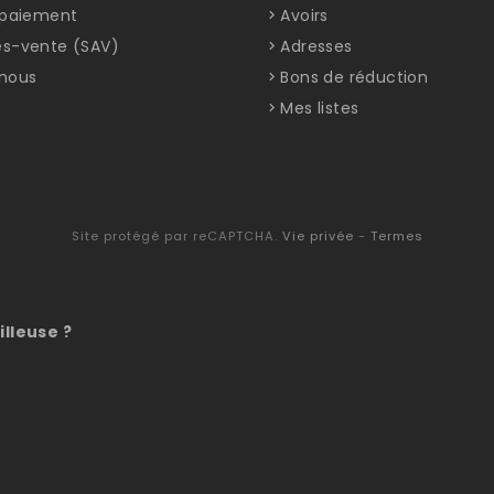
t paiement
Avoirs
ès-vente (SAV)
Adresses
nous
Bons de réduction
Mes listes
Site protégé par reCAPTCHA.
Vie privée
-
Termes
illeuse ?