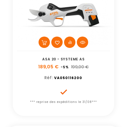
ASA 20 - SYSTEME AS
189,05 €
199,00 €
-5%
Réf:
VA050116200

*** reprise des expéditions le 31/08***