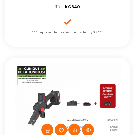
Réf:
KG340

*** reprise des expéditions le 31/08***