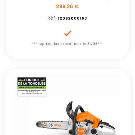
298,26 €
Réf:
12092000163

*** reprise des expéditions le 31/08***