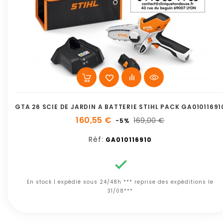
GTA 26 SCIE DE JARDIN A BATTERIE STIHL PACK GA01011691
160,55 €
169,00 €
-5%
Réf:
GA010116910

En stock | expédié sous 24/48h *** reprise des expéditions le
31/08***