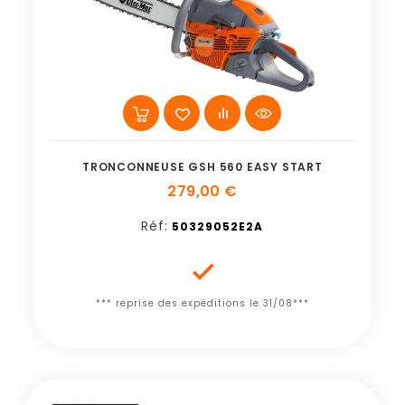
TRONCONNEUSE GSH 560 EASY START
279,00 €
Réf:
50329052E2A

*** reprise des expéditions le 31/08***