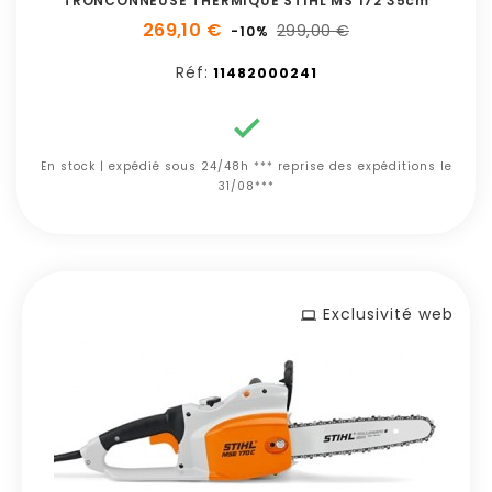
TRONCONNEUSE THERMIQUE STIHL MS 172 35cm
269,10 €
299,00 €
-10%
Réf:
11482000241

En stock | expédié sous 24/48h *** reprise des expéditions le
31/08***
Exclusivité web