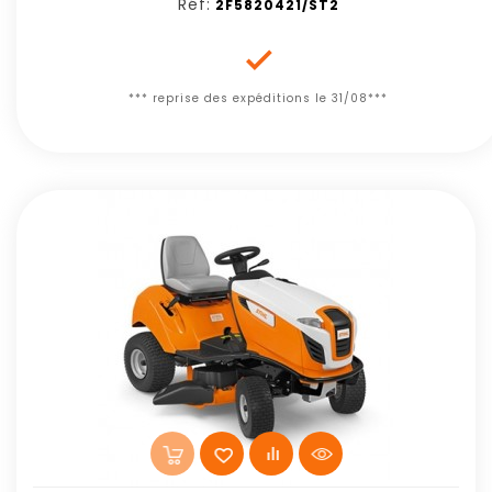
Réf:
2F5820421/ST2

*** reprise des expéditions le 31/08***