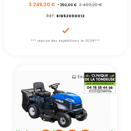
3 249,20 €
3 499,20 €
-250,00 €
Réf:
61652000012

*** reprise des expéditions le 31/08***
Exclusivité web