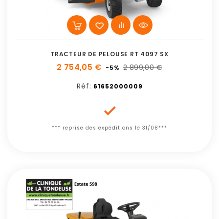
TRACTEUR DE PELOUSE RT 4097 SX
2 754,05 €
2 899,00 €
-5%
Réf:
61652000009

*** reprise des expéditions le 31/08***