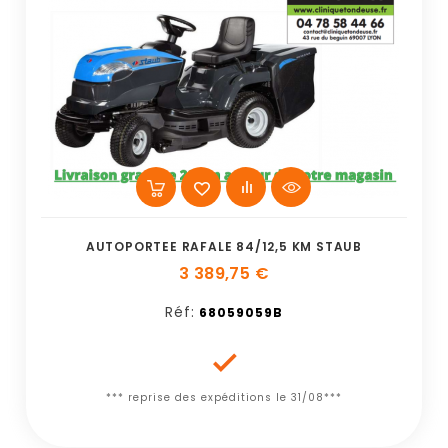
AUTOPORTEE RAFALE 84/12,5 KM STAUB
3 389,75 €
Réf:
68059059B

*** reprise des expéditions le 31/08***