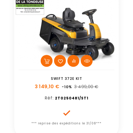
SWIFT 372E KIT
3 149,10 €
3 499,00 €
-10%
Réf:
2T0250481/ST1

*** reprise des expéditions le 31/08***