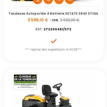
Tondeuse Autoportée À Batterie ESTATE 384E STIGA
3 599,10 €
3 999,00 €
-10%
Réf:
2T2200481/ST2

*** reprise des expéditions le 31/08***