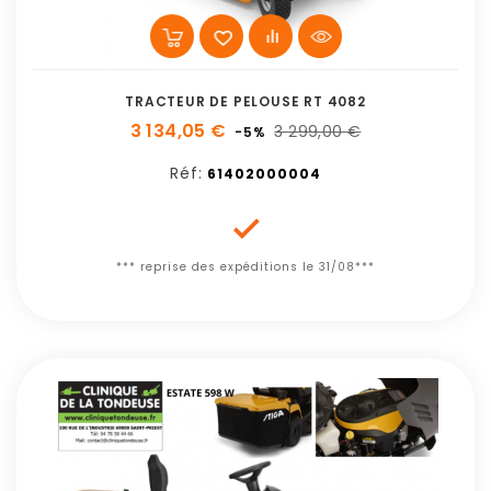
TRACTEUR DE PELOUSE RT 4082
3 134,05 €
3 299,00 €
-5%
Réf:
61402000004

*** reprise des expéditions le 31/08***