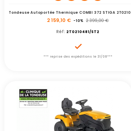
Tondeuse Autoportée Thermique COMBI 372 STIGA 2T0210
2 159,10 €
2 399,00 €
-10%
Réf:
2T0210481/ST2

*** reprise des expéditions le 31/08***