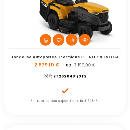
Tondeuse Autoportée Thermique ESTATE 598 STIGA
2 879,10 €
3 199,00 €
-10%
Réf:
2T2620481/ST2

*** reprise des expéditions le 31/08***