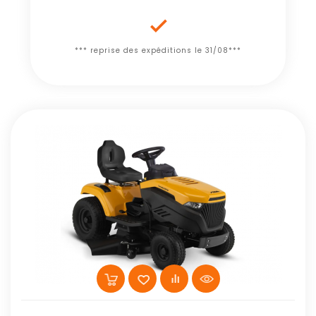

*** reprise des expéditions le 31/08***