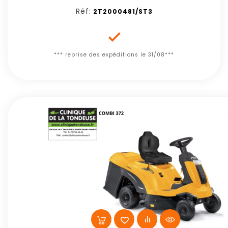
Réf:
2T2000481/ST3

*** reprise des expéditions le 31/08***