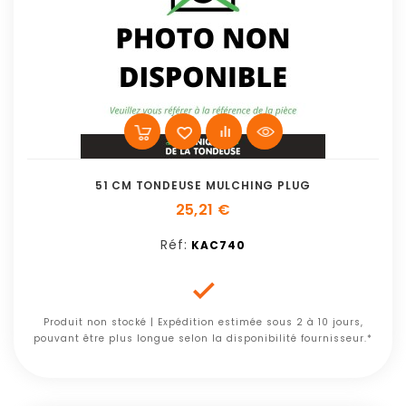
51 CM TONDEUSE MULCHING PLUG
25,21 €
Réf:
KAC740

Produit non stocké | Expédition estimée sous 2 à 10 jours,
pouvant être plus longue selon la disponibilité fournisseur.*