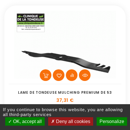
LAME DE TONDEUSE MULCHING PREMIUM DE 53
37,31 €
If you continue to browse this website, you are allowing
Réf:
KAC703
all third-party services
OK, accept all
Deny all cookies
Personalize
