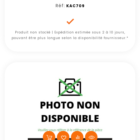
Réf:
KAC709

Produit non stocké | Expédition estimée sous 2 à 10 jours,
pouvant être plus longue selon la disponibilité fournisseur.*