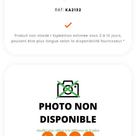
Réf:
KA2132

Produit non stocké | Expédition estimée sous 2 à 10 jours,
pouvant être plus longue selon la disponibilité fournisseur.*