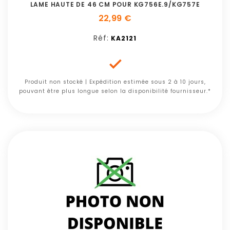
LAME HAUTE DE 46 CM POUR KG756E.9/KG757E
22,99 €
Réf:
KA2121

Produit non stocké | Expédition estimée sous 2 à 10 jours,
pouvant être plus longue selon la disponibilité fournisseur.*