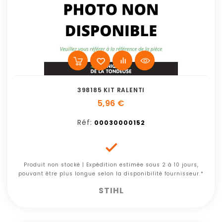
398185 KIT RALENTI
5,96 €
Réf:
00030000152

Produit non stocké | Expédition estimée sous 2 à 10 jours,
pouvant être plus longue selon la disponibilité fournisseur.*
STIHL