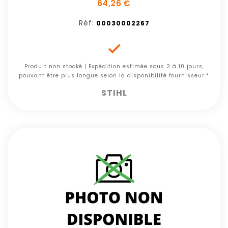
64,26 €
Réf:
00030002267

Produit non stocké | Expédition estimée sous 2 à 10 jours,
pouvant être plus longue selon la disponibilité fournisseur.*
STIHL