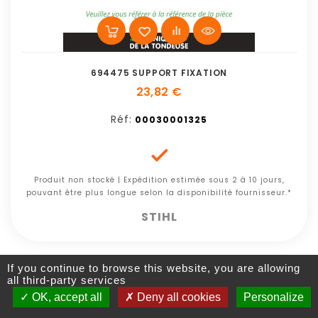
694475 SUPPORT FIXATION
23,82 €
Réf:
00030001325

Produit non stocké | Expédition estimée sous 2 à 10 jours,
pouvant être plus longue selon la disponibilité fournisseur.*
STIHL
If you continue to browse this website, you are allowing
all third-party services
OK, accept all
Deny all cookies
Personalize