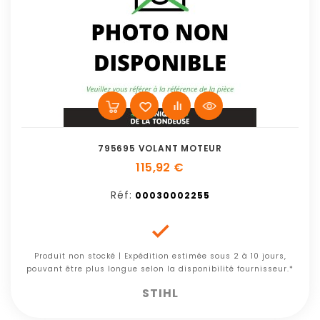
795695 VOLANT MOTEUR
115,92 €
Réf:
00030002255

Produit non stocké | Expédition estimée sous 2 à 10 jours,
pouvant être plus longue selon la disponibilité fournisseur.*
STIHL