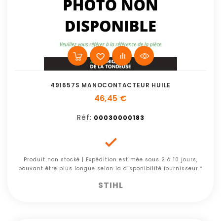
491657S MANOCONTACTEUR HUILE
46,45 €
Réf:
00030000183

Produit non stocké | Expédition estimée sous 2 à 10 jours,
pouvant être plus longue selon la disponibilité fournisseur.*
STIHL