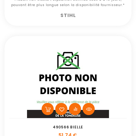
pouvant être plus longue selon la disponibilité fournisseur.*
STIHL
490566 BIELLE
51,74 €