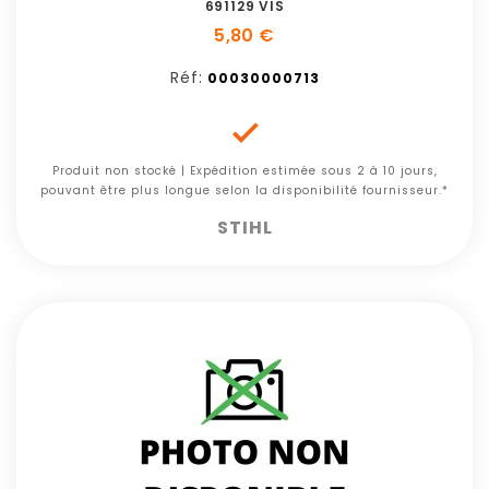
691129 VIS
5,80 €
Réf:
00030000713

Produit non stocké | Expédition estimée sous 2 à 10 jours,
pouvant être plus longue selon la disponibilité fournisseur.*
STIHL