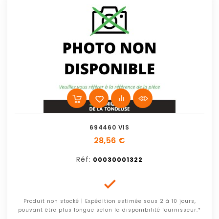
694460 VIS
28,56 €
Réf:
00030001322

Produit non stocké | Expédition estimée sous 2 à 10 jours,
pouvant être plus longue selon la disponibilité fournisseur.*