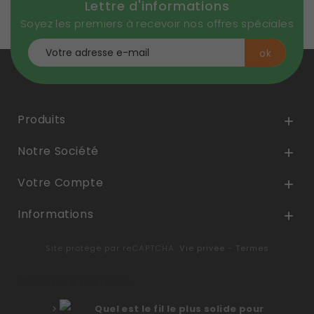
Lettre d'informations
Soyez les premiers à recevoir nos offres spéciales
Produits

Notre Société

Votre Compte

Informations

Site protégé par reCAPTCHA.
Vie privée
-
Termes
Derniers articles
Quel est le fil le plus solide pour