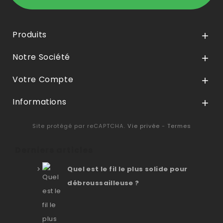
Produits

Notre Société

Votre Compte

Informations

Site protégé par reCAPTCHA.
Vie privée
-
Termes
Derniers articles
Quel est le fil le plus solide pour
débroussailleuse ?