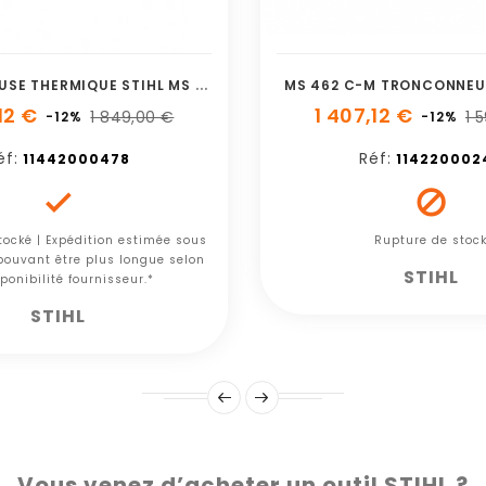
T
RONCONNEUSE THERMIQUE STIHL MS 661 C-M ROLLO ES 63 CM - 3/8 RM
MS 462 C-M TRONCONNEU
12 €
1 407,12 €
1 849,00 €
1 
-12%
-12%
éf:
Réf:
11442000478
114220002


tocké | Expédition estimée sous
Rupture de stoc
 pouvant être plus longue selon
STIHL
ponibilité fournisseur.*
STIHL
Vous venez d’acheter un outil STIHL ?