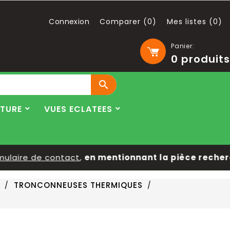
Connexion
Comparer (
0
)
Mes listes (
0
)
Panier:
0
produits

LTURE
VUES ECLATEES
laire de contact
,
en mentionnant la pièce recherché
TRONCONNEUSES THERMIQUES