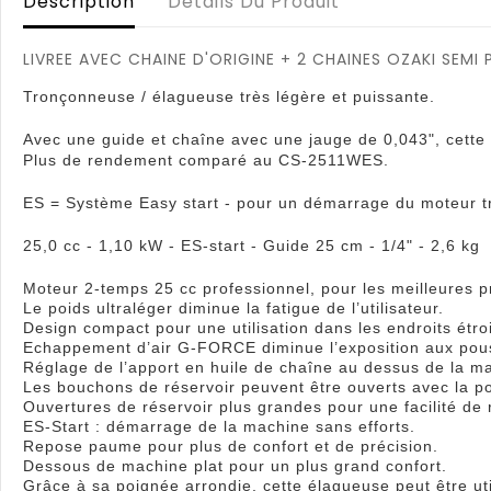
Description
Détails Du Produit
LIVREE AVEC CHAINE D'ORIGINE + 2 CHAINES OZAKI SEMI
Tronçonneuse / élagueuse très légère et puissante.
Avec une guide et chaîne avec une jauge de 0,043", cette
Plus de rendement comparé au CS-2511WES.
ES = Système Easy start - pour un démarrage du moteur trè
25,0 cc - 1,10 kW - ES-start - Guide 25 cm - 1/4" - 2,6 kg
Moteur 2-temps 25 cc professionnel, pour les meilleures p
Le poids ultraléger diminue la fatigue de l’utilisateur.
Design compact pour une utilisation dans les endroits étroi
Echappement d’air G-FORCE diminue l’exposition aux pouss
Réglage de l’apport en huile de chaîne au dessus de la ma
Les bouchons de réservoir peuvent être ouverts avec la p
Ouvertures de réservoir plus grandes pour une facilité de 
ES-Start : démarrage de la machine sans efforts.
Repose paume pour plus de confort et de précision.
Dessous de machine plat pour un plus grand confort.
Grâce à sa poignée arrondie, cette élagueuse peut être ut