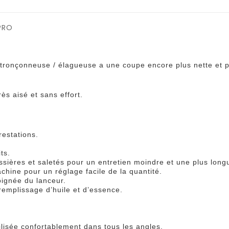
 PRO
 tronçonneuse / élagueuse a une coupe encore plus nette et p
s aisé et sans effort.
restations.
ts.
ières et saletés pour un entretien moindre et une plus long
chine pour un réglage facile de la quantité.
oignée du lanceur.
remplissage d’huile et d’essence.
ilisée confortablement dans tous les angles.