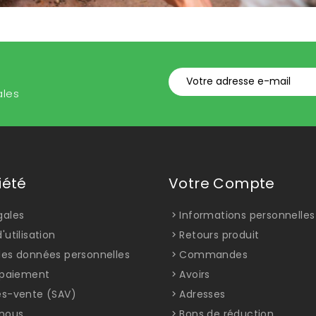
ales
iété
Votre Compte
gales
Informations personnelles
'utilisation
Retours produit
des données personnelles
Commandes
t paiement
Avoirs
ès-vente (SAV)
Adresses
nous
Bons de réduction