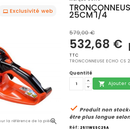
TRONÇONNEUSE
Exclusivité web
25CM 1/4
579,00 €
532,68 €
TTC
TRONCONNEUSE ECHO CS 2
Quantité
Ajouter 


Produit non stocké
être plus longue selon

r la référence de la pièce
Réf:
2511WESC25A