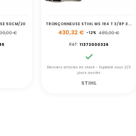
T
RONÇONNEUSE STIHL MS 194 T 3/8P 35CM/14 63P 11372000326
SE 50CM/20
430,32 €
599,00 €
489,00 €
-12%
Réf:
45
11372000326

k
Derniers articles en stock - Expédié sous 2/3
jours ouvrés
STIHL