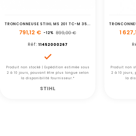
T
RONCONNEUSE STIHL MS 201 TC-M 35 CM LIGHT 3/8 PS3
791,12 €
1 627,
899,00 €
-12%
Réf:
R
11452000267

Produit non stocké | Expédition estimée sous
Produit non s
2 à 10 jours, pouvant être plus longue selon
2 à 10 jours,
la disponibilité fournisseur.*
la dis
STIHL