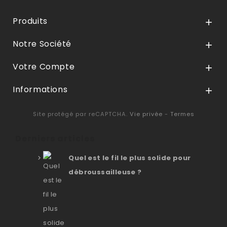
Produits

Notre Société

Votre Compte

Informations

Site protégé par reCAPTCHA.
Vie privée
-
Termes
Derniers articles
Quel est le fil le plus solide pour
débroussailleuse ?