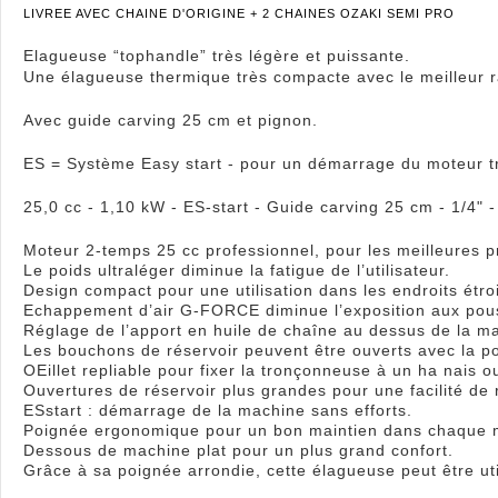
LIVREE AVEC CHAINE D'ORIGINE + 2 CHAINES OZAKI SEMI PRO
Elagueuse “tophandle” très légère et puissante.
Une élagueuse thermique très compacte avec le meilleur r
Avec guide carving 25 cm et pignon.
ES = Système Easy start - pour un démarrage du moteur trè
25,0 cc - 1,10 kW - ES-start - Guide carving 25 cm - 1/4" -
Moteur 2-temps 25 cc professionnel, pour les meilleures p
Le poids ultraléger diminue la fatigue de l’utilisateur.
Design compact pour une utilisation dans les endroits étroi
Echappement d’air G-FORCE diminue l’exposition aux pouss
Réglage de l’apport en huile de chaîne au dessus de la ma
Les bouchons de réservoir peuvent être ouverts avec la p
OEillet repliable pour fixer la tronçonneuse à un ha nais o
Ouvertures de réservoir plus grandes pour une facilité de 
ESstart : démarrage de la machine sans efforts.
Poignée ergonomique pour un bon maintien dans chaque 
Dessous de machine plat pour un plus grand confort.
Grâce à sa poignée arrondie, cette élagueuse peut être ut