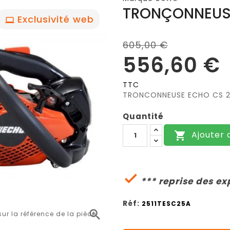
TRONÇONNEUSE
Exclusivité web
605,00 €
556,60 €
TTC
TRONCONNEUSE ECHO CS 2
Quantité
Ajouter 


*** reprise des ex
Réf:
2511TESC25A

r la référence de la pièce