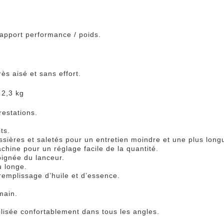
apport performance / poids.
s aisé et sans effort.
 2,3 kg
restations.
ts.
ières et saletés pour un entretien moindre et une plus long
chine pour un réglage facile de la quantité.
oignée du lanceur.
u longe.
remplissage d’huile et d’essence.
main.
ilisée confortablement dans tous les angles.