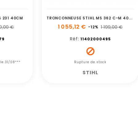
T
RONCONNEUSE STIHL MS 362 C-M 40CM/16 36RS
 231 40CM
1 055,12 €
9,00 €
1 199,00 €
-12%
Réf:
79
11402000495

 le 31/08***
Rupture de stock
STIHL