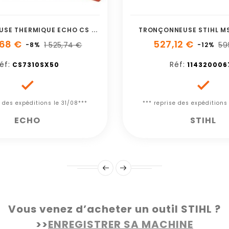
T
RONCONNEUSE THERMIQUE ECHO CS 7310 SX 50
TRONÇONNEUSE STIHL MS
,68 €
527,12 €
1 525,74 €
59
-8%
-12%
éf:
Réf:
CS7310SX50
114320006


e des expéditions le 31/08***
*** reprise des expéditions
ECHO
STIHL
Vous venez d’acheter un outil STIHL ?
>>
ENREGISTRER SA MACHINE