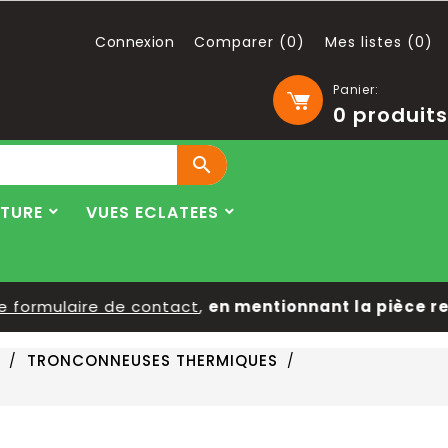
Connexion
Comparer (
0
)
Mes listes (
0
)
Panier:
0
produits

LTURE
VUES ECLATEES
ormulaire de contact
,
en mentionnant la pièce reche
TRONCONNEUSES THERMIQUES