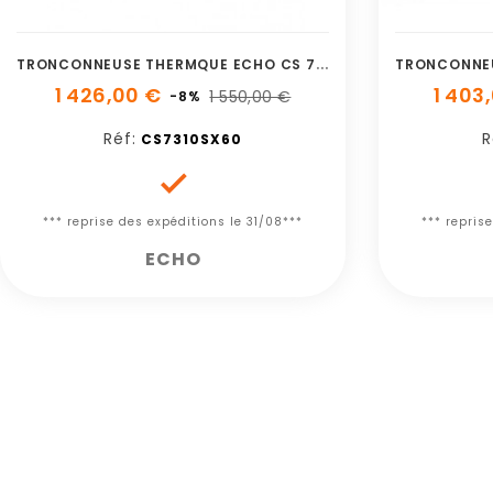
T
RONCONNEUSE THERMQUE ECHO CS 7310 SX 60
1 426,00 €
1 403
1 550,00 €
-8%
Réf:
R
CS7310SX60

*** reprise des expéditions le 31/08***
*** repris
ECHO