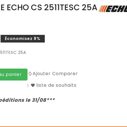
 ECHO CS 2511TESC 25A
Économisez 8%
511TESC 25A
Ajouter Comparer
au panier
liste de souhaits
péditions le 31/08***