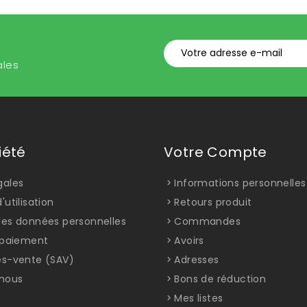
ales
iété
Votre Compte
gales
Informations personnelles
'utilisation
Retours produit
des données personnelles
Commandes
t paiement
Avoirs
ès-vente (SAV)
Adresses
nous
Bons de réduction
Mes listes