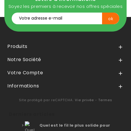
Soyez les premiers à recevoir nos offres spéciales
Produits

Notre Société

Votre Compte

Informations

Site protégé par reCAPTCHA.
Vie privée
-
Termes
Derniers articles
Quel est le fil le plus solide pour