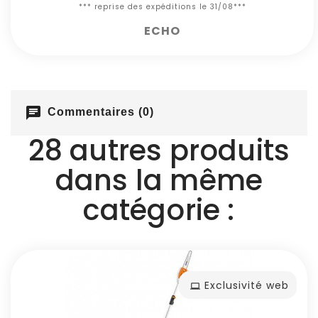
*** reprise des expéditions le 31/08***
ECHO
chat
Commentaires (0)
28 autres produits
dans la même
catégorie :
Exclusivité web