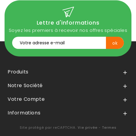
Lettre d'informations
Soyez les premiers à recevoir nos offres spéciales
Produits

Notre Société

Votre Compte

Informations

Site protégé par reCAPTCHA.
Vie privée
-
Termes