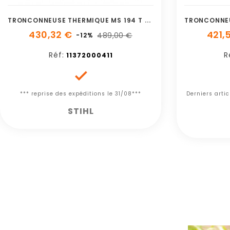
T
RONCONNEUSE THERMIQUE MS 194 T 35 CM
430,32 €
421,
489,00 €
-12%
Réf:
R
11372000411

*** reprise des expéditions le 31/08***
Derniers arti
STIHL