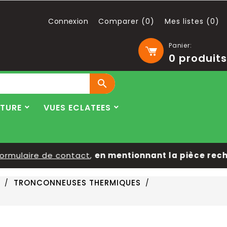
Connexion
Comparer (
0
)
Mes listes (
0
)
Panier:
0
produits

LTURE
VUES ECLATEES
rmulaire de contact
,
en mentionnant la pièce recher
TRONCONNEUSES THERMIQUES