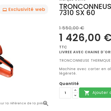
TRONCONNEUS
Exclusivité web
7310 SX 60
1 550,00 €
1 426,00 
TTC
LIVREE AVEC CHAINE D'O
TRONCONNEUSE THERMQUE
Machine avec carter en al
légèreté.
Quantité
Ajouter 


r la référence de la pièce