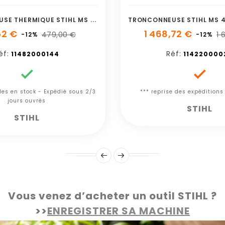
T
RONCONNEUSE THERMIQUE STIHL MS 212 40CM
52 €
1 468,72 €
479,00 €
1 
-12%
-12%
éf:
Réf:
11482000144
114220000


cles en stock - Expédié sous 2/3
*** reprise des expéditions
jours ouvrés
STIHL
STIHL
Vous venez d’acheter un outil STIHL ?
>>
ENREGISTRER SA MACHINE