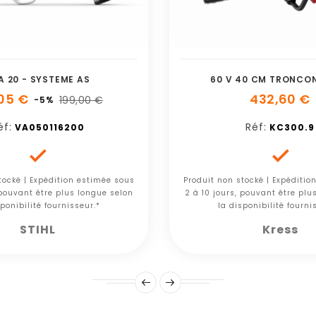
A 20 - SYSTEME AS
60 V 40 CM TRONCO
05 €
432,60 €
199,00 €
-5%
éf:
Réf:
VA050116200
KC300.9


tocké | Expédition estimée sous
Produit non stocké | Expéditio
 pouvant être plus longue selon
2 à 10 jours, pouvant être plu
ponibilité fournisseur.*
la disponibilité fourni
STIHL
Kress