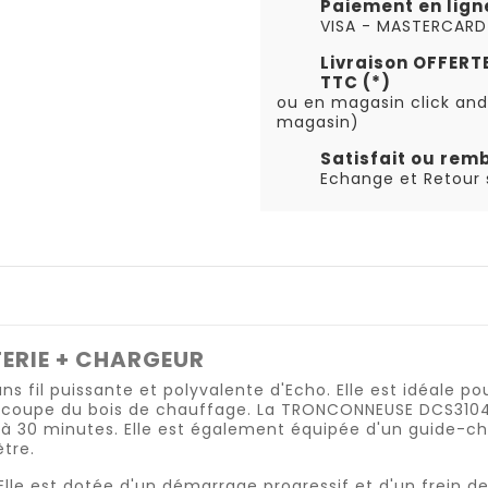
Paiement en lign
VISA - MASTERCARD
Livraison OFFER
TTC (*)
ou en magasin click and
magasin)
Satisfait ou rem
Echange et Retour s
ERIE + CHARGEUR
il puissante et polyvalente d'Echo. Elle est idéale pou
t la coupe du bois de chauffage. La TRONCONNEUSE DCS310
'à 30 minutes. Elle est également équipée d'un guide-c
tre.
Elle est dotée d'un démarrage progressif et d'un frein d