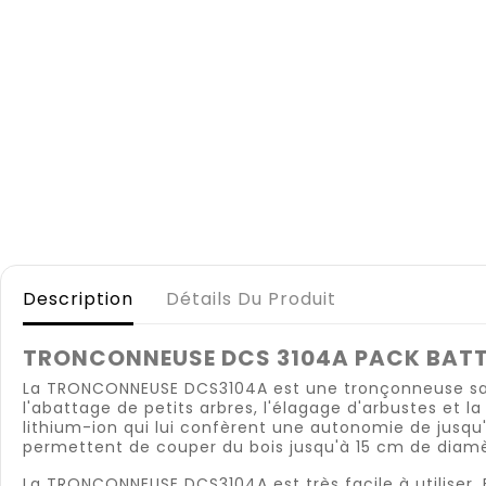
Description
Détails Du Produit
TRONCONNEUSE DCS 3104A PACK BATT
La TRONCONNEUSE DCS3104A est une tronçonneuse sans f
l'abattage de petits arbres, l'élagage d'arbustes e
lithium-ion qui lui confèrent une autonomie de jusqu
permettent de couper du bois jusqu'à 15 cm de diamè
La TRONCONNEUSE DCS3104A est très facile à utiliser. 