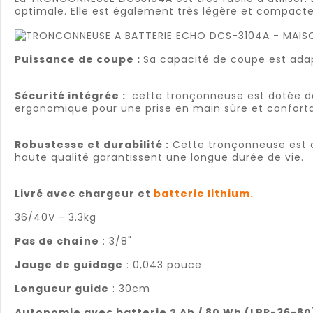
optimale. Elle est également très légère et compacte,
Puissance de coupe :
Sa capacité de coupe est adap
Sécurité intégrée :
cette tronçonneuse est dotée de d
ergonomique pour une prise en main sûre et conforta
Robustesse et durabilité :
Cette tronçonneuse est con
haute qualité garantissent une longue durée de vie.
Livré avec chargeur et
batterie lithium.
36/40V - 3.3kg
Pas de chaîne
: 3/8"
Jauge de guidage
: 0,043 pouce
Longueur guide
: 30cm
Autonomie avec batterie 2 Ah / 80 Wh (LBP-36-80