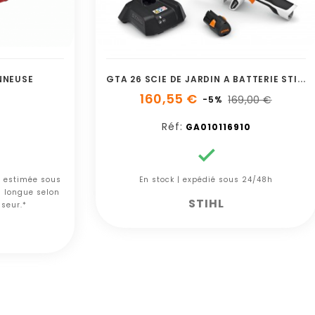
G
TA 26 SCIE DE JARDIN A BATTERIE STIHL PACK GA010116910
NNEUSE
160,55 €
169,00 €
-5%
Réf:
GA010116910

n estimée sous
En stock | expédié sous 24/48h
s longue selon
STIHL
sseur.*