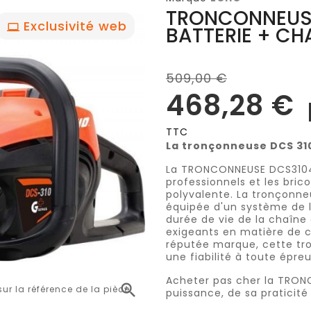
TRONCONNEUS
Exclusivité web
BATTERIE + C
509,00 €
468,28 €
TTC
La tronçonneuse DCS 31
La TRONCONNEUSE DCS3104A
professionnels et les brico
polyvalente. La tronçonneu
équipée d'un système de l
durée de vie de la chaîne
exigeants en matière de c
réputée marque, cette tr
une fiabilité à toute épre
Acheter pas cher la TRON

r la référence de la pièce
puissance, de sa praticité