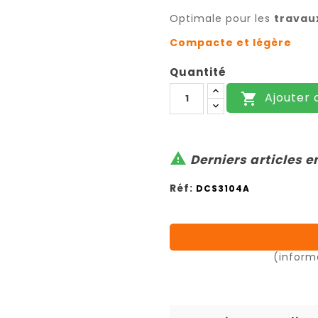
Optimale pour les
travau
Compacte et légère
Quantité
Ajouter 


Derniers articles e
Réf:
DCS3104A
(inform