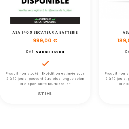
ASA 140.0 SECATEUR A BATTERIE
AS
999,00 €
189,
Réf:
R
VA080116200

Produit non stocké | Expédition estimée sous
Produit non s
2 à 10 jours, pouvant être plus longue selon
2 à 10 jours,
la disponibilité fournisseur.*
la dis
STIHL