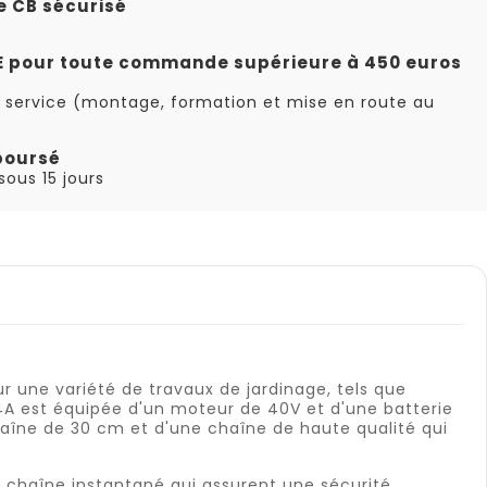
e CB sécurisé
TE pour toute commande supérieure à 450 euros
 service (montage, formation et mise en route au
boursé
ous 15 jours
r une variété de travaux de jardinage, tels que
4A est équipée d'un moteur de 40V et d'une batterie
haîne de 30 cm et d'une chaîne de haute qualité qui
e chaîne instantané qui assurent une sécurité