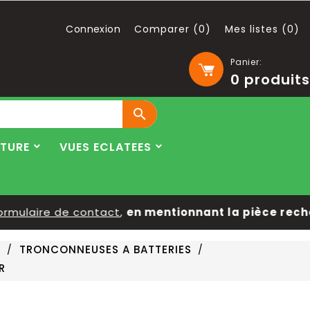
Connexion
Comparer (
0
)
Mes listes (
0
)
Panier:
0
produits

LTURE
VUES ECLATEES
mulaire de contact
,
en mentionnant la pièce recherc
S
TRONCONNEUSES A BATTERIES
R