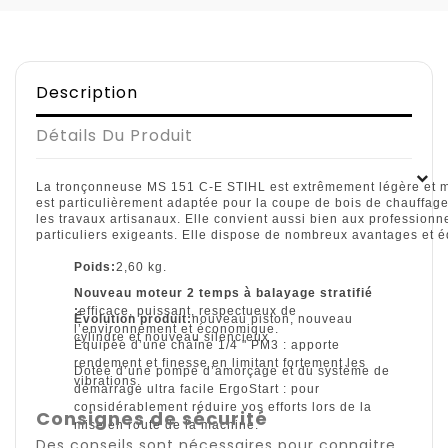
Description
Détails Du Produit
La tronçonneuse MS 151 C-E STIHL est extrêmement légère et m
est particulièrement adaptée pour la coupe de bois de chauffage
les travaux artisanaux. Elle convient aussi bien aux professionn
particuliers exigeants. Elle dispose de nombreux avantages et
Poids:
2,60 kg.
Nouveau moteur 2 temps à balayage stratifié
:
efficace, puissant, respectueux de
Évolution produit:
nouveau piston, nouveau
l’environnement et économique.
cylindre et nouveau silencieux
Équipée d’une chaîne 1/4 " PM3 : apporte
rendement et finesse en limitant fortement les
Dotée d’une pompe d’amorçage et du système de
vibrations.
démarrage ultra facile ErgoStart : pour
considérablement réduire vos efforts lors de la
Consignes de sécurité
mise en route de la machine.
Des conseils sont nécessaires pour connaitre