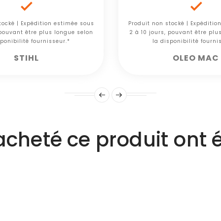


tocké | Expédition estimée sous
Produit non stocké | Expéditio
 pouvant être plus longue selon
2 à 10 jours, pouvant être plu
ponibilité fournisseur.*
la disponibilité fourni
STIHL
OLEO MAC
 acheté ce produit ont