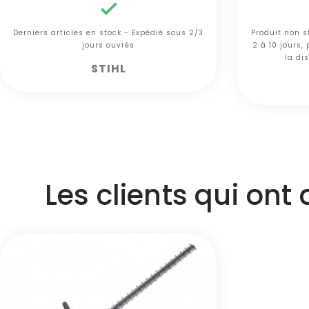

Derniers articles en stock - Expédié sous 2/3
Produit non s
jours ouvrés
2 à 10 jours,
la dis
STIHL
Les clients qui ont