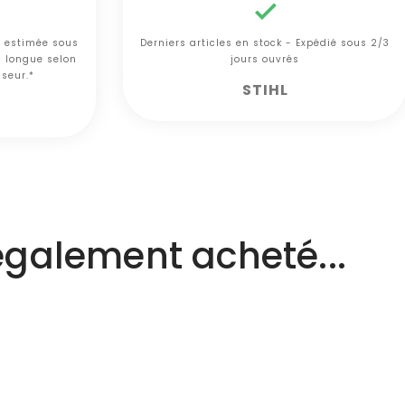

n estimée sous
Derniers articles en stock - Expédié sous 2/3
s longue selon
jours ouvrés
sseur.*
STIHL
 également acheté...