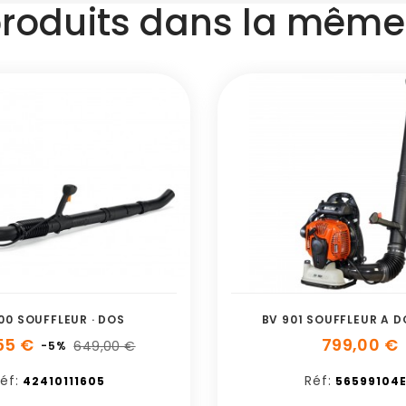
produits dans la même 
00 SOUFFLEUR · DOS
BV 901 SOUFFLEUR A 
55 €
799,00 €
649,00 €
-5%
éf:
Réf:
42410111605
56599104