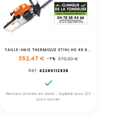
T
AILLE-HAIE THERMIQUE STIHL HS 45 600mm
352,47 €
379,00 €
-7%
Réf:
42280112938

Derniers articles en stock - Expédié sous 2/3
jours ouvrés