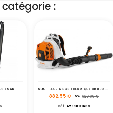
catégorie :
S
OUFFLEUR A DOS THERMIQUE BR 800 C-E STIHL
DOS EMAK
882,55 €
929,00 €
-5%
Réf:
E5
42830111603