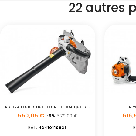
22 autres 
A
SPIRATEUR-SOUFFLEUR THERMIQUE SH 86 C-E STIHL
BR 2
550,05 €
616,
579,00 €
-5%
Réf:
R
42410110933