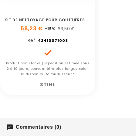
K
IT DE NETTOYAGE POUR GOUTTIÈRES STIHL
58,23 €
68,50 €
-15%
Réf:
42410071003

Produit non stocké | Expédition estimée sous
2 à 10 jours, pouvant être plus longue selon
la disponibilité fournisseur.*
STIHL
chat
Commentaires (0)