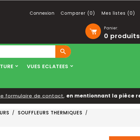
Connexion
Comparer (
0
)
Mes listes (
0
)
Panier:
0
produits

LTURE
VUES ECLATEES
ormulaire de contact
,
en mentionnant la pièce reche
URS
SOUFFLEURS THERMIQUES