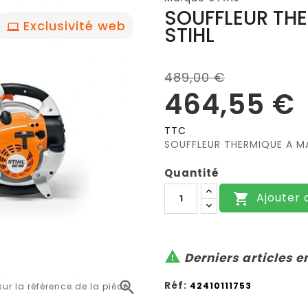
SOUFFLEUR THE
Exclusivité web
STIHL
489,00 €
464,55 €
TTC
SOUFFLEUR THERMIQUE A MA
Quantité
Ajouter 


Derniers articles e

Réf:
42410111753
r la référence de la pièce