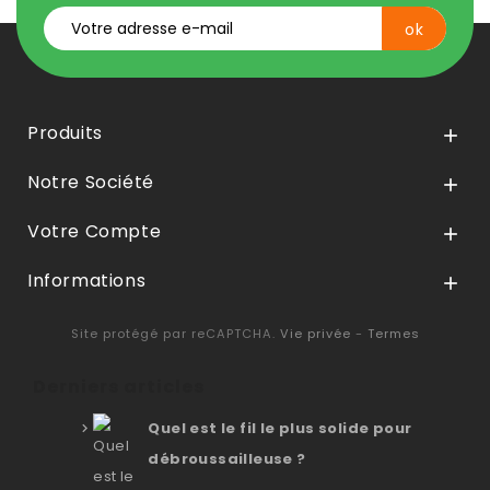
Produits

Notre Société

Votre Compte

Informations

Site protégé par reCAPTCHA.
Vie privée
-
Termes
Derniers articles
Quel est le fil le plus solide pour
débroussailleuse ?