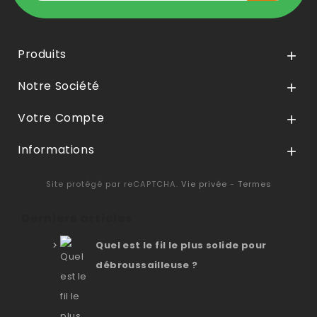
Produits

Notre Société

Votre Compte

Informations

Site protégé par reCAPTCHA.
Vie privée
-
Termes
Derniers articles
Quel est le fil le plus solide pour
débroussailleuse ?