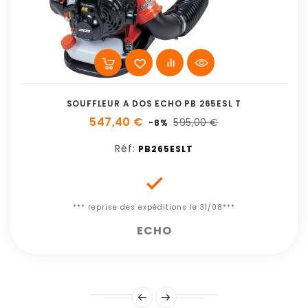
SOUFFLEUR A DOS ECHO PB 265ESL T
547,40 €
595,00 €
-8%
Réf:
PB265ESLT

*** reprise des expéditions le 31/08***
ECHO