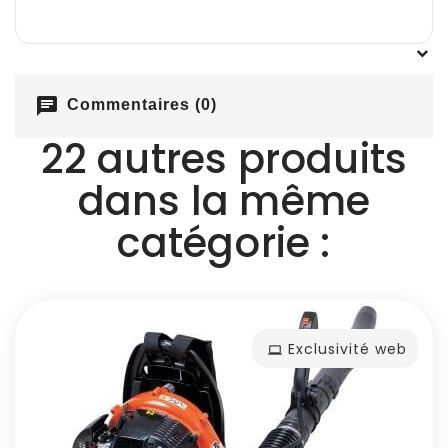
chat
Commentaires (0)
22 autres produits
dans la même
catégorie :
Exclusivité web