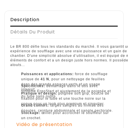
Description
Détails Du Produit
Le BR 800 défie tous les standards du marché. Il vous garantit 
expérience de soufflage avec une vraie puissance et un gain de
chantier. D'une simplicité absolue d’utilisation, il est équipé d
éléments de confort et a un design juste hors normes. Il possè
atouts...
Puissances et applications:
force de soufflage
unique de
41 N
, pour un nettoyage de feuilles
dans des grands espaces verts et un usage
Spécificités:
démarrage dans le dos avec
intensif.
système ErgoStart et ajustement de la poignée et
Pratique et design:
poignée soft grip, boucle de
du tube sans outils.
fixation pour le tube et une touche noire sur la
coque pour un look plus premium et singulier.
Grand confort:
larges sangles au niveau des
épaules, ceinture abdominale et sangle pectorale.
Stockage:
œillet pour accrocher le souffleur sur
un crochet.
Vidéo de présentation