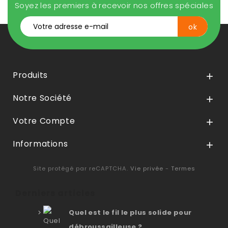
Soyez les premiers à recevoir nos offres spéciales
Produits

Notre Société

Votre Compte

Informations

Site protégé par reCAPTCHA.
Vie privée
-
Termes
Derniers articles
Quel est le fil le plus solide pour
débroussailleuse ?