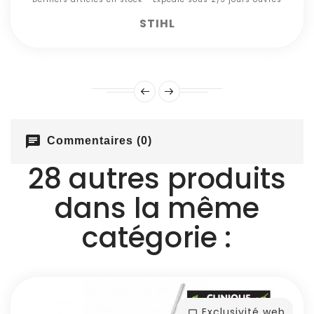
STIHL
chat
Commentaires (0)
28 autres produits
dans la même
catégorie :
Exclusivité web