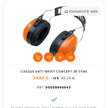
Exclusivité web
CASQUE ANTI-BRUIT CONCEPT 28 STIHL
34,60 €
40,70 €
-15%
Réf:
00008840543

Derniers articles en stock - Expédié sous 2/3 jours ouvrés