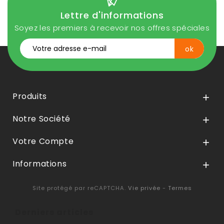
Lettre d'informations
Soyez les premiers à recevoir nos offres spéciales
Produits

Notre Société

Votre Compte

Informations

Site protégé par reCAPTCHA.
Vie privée
-
Termes
Derniers articles