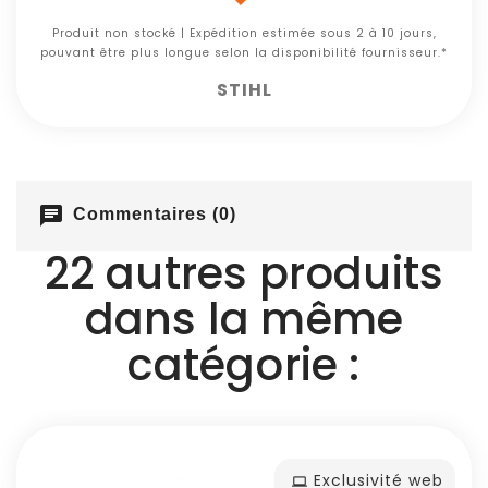
Produit non stocké | Expédition estimée sous 2 à 10 jours,
pouvant être plus longue selon la disponibilité fournisseur.*
STIHL
chat
Commentaires (0)
22 autres produits
dans la même
catégorie :
Exclusivité web