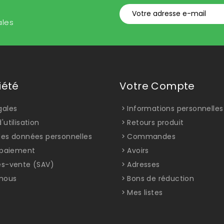
ales
iété
Votre Compte
gales
Informations personnelles
'utilisation
Retours produit
des données personnelles
Commandes
t paiement
Avoirs
ès-vente (SAV)
Adresses
nous
Bons de réduction
Mes listes