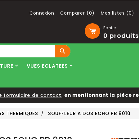
Connexion
Comparer (
0
)
Mes listes (
0
)
Panier:
0
produits

LTURE
VUES ECLATEES
rmulaire de contact
,
en mentionnant la pièce reche
RS THERMIQUES
SOUFFLEUR A DOS ECHO PB 8010