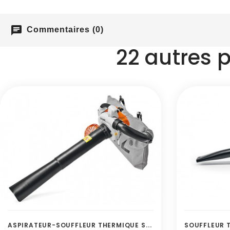
chat
Commentaires (0)
22 autres 
A
SPIRATEUR-SOUFFLEUR THERMIQUE SH 86 C-E STIHL