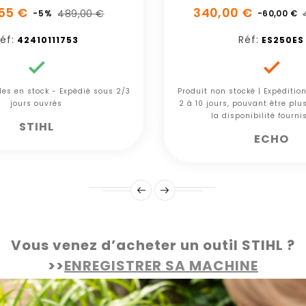
55 €
340,00 €
489,00 €
-5%
-60,00 €
éf:
Réf:
42410111753
ES250ES


cles en stock - Expédié sous 2/3
Produit non stocké | Expéditio
jours ouvrés
2 à 10 jours, pouvant être plu
la disponibilité fourni
STIHL
ECHO
Vous venez d’acheter un outil STIHL ?
>>
ENREGISTRER SA MACHINE