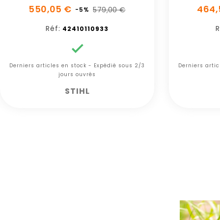
550,05 €
464,
579,00 €
-5%
Réf:
R
42410110933

Derniers articles en stock - Expédié sous 2/3
Derniers arti
jours ouvrés
STIHL