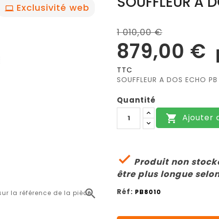
SOUFFLEUR A D
Exclusivité web
1 010,00 €
879,00 €
TTC
SOUFFLEUR A DOS ECHO PB
Quantité
Ajouter 


Produit non stocké
être plus longue selon
Réf:

PB8010
r la référence de la pièce