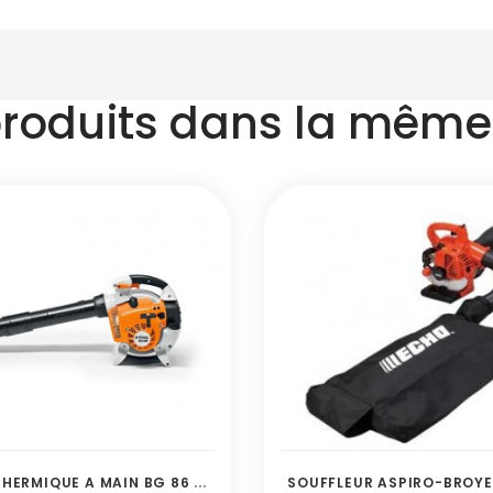
produits dans la même 
S
OUFFLEUR THERMIQUE A MAIN BG 86 STIHL
SOUFFLEUR ASPIRO-BROYE