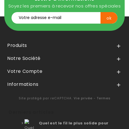
Soyez les premiers à recevoir nos offres spéciales
Produits

Notre Société

Votre Compte

Informations

Site protégé par reCAPTCHA.
Vie privée
-
Termes
Derniers articles
Quel est le fil le plus solide pour