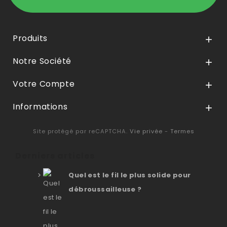
Produits

Notre Société

Votre Compte

Informations

Site protégé par reCAPTCHA.
Vie privée
-
Termes
Derniers articles
Quel est le fil le plus solide pour
débroussailleuse ?