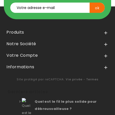
Produits

Notre Société

Votre Compte

Informations

Site protégé par reCAPTCHA.
Vie privée
-
Termes
Derniers articles
Quel est le fil le plus solide pour
débroussailleuse ?