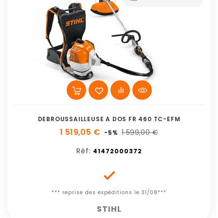
DEBROUSSAILLEUSE A DOS FR 460 TC-EFM
1 519,05 €
1 599,00 €
-5%
Réf:
41472000372

*** reprise des expéditions le 31/08***
STIHL