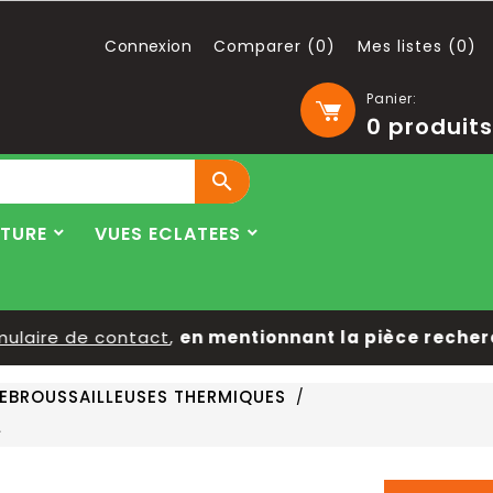
Connexion
Comparer (
0
)
Mes listes (
0
)
Panier:
0
produits

LTURE
VUES ECLATEES
laire de contact
,
en mentionnant la pièce recherché
EBROUSSAILLEUSES THERMIQUES
L