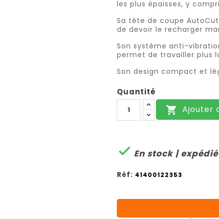
les plus épaisses, y compri
Sa tête de coupe AutoCut 
de devoir le recharger m
Son système anti-vibration
permet de travailler plus 
Son design compact et lége
Quantité
Ajouter 


En stock | expédi
Réf:
41400122353