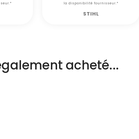
sseur.*
la disponibilité fournisseur.*
STIHL
 également acheté...