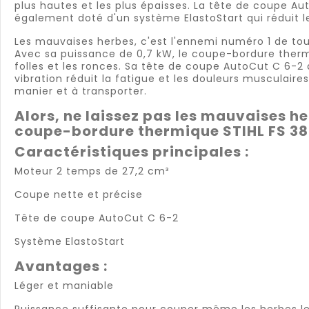
plus hautes et les plus épaisses. La tête de coupe Au
également doté d'un système ElastoStart qui réduit l
Les mauvaises herbes, c'est l'ennemi numéro 1 de tou
Avec sa puissance de 0,7 kW, le coupe-bordure thermi
folles et les ronces. Sa tête de coupe AutoCut C 6-2
vibration réduit la fatigue et les douleurs musculaire
manier et à transporter.
Alors, ne laissez pas les mauvaises h
coupe-bordure thermique STIHL FS 38
Caractéristiques principales :
Moteur 2 temps de 27,2 cm³
Coupe nette et précise
Tête de coupe AutoCut C 6-2
Système ElastoStart
Avantages :
Léger et maniable
Puissance suffisante pour couper même les herbes le