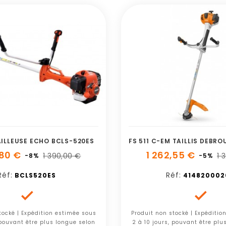
ILLEUSE ECHO BCLS-520ES
,80 €
1 262,55 €
1 390,00 €
1 
-8%
-5%
Réf:
Réf:
BCLS520ES
414820002


tocké | Expédition estimée sous
Produit non stocké | Expéditio
 pouvant être plus longue selon
2 à 10 jours, pouvant être plu