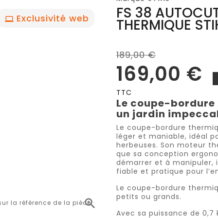
FS 38 AUTOCU
Exclusivité web
THERMIQUE STI
189,00 €
169,00 €
TTC
Le coupe-bordure t
un jardin impecca
Le coupe-bordure thermiqu
léger et maniable, idéal p
herbeuses. Son moteur th
que sa conception ergonom
démarrer et à manipuler, il
fiable et pratique pour l’e
Le coupe-bordure thermique
petits ou grands.

r la référence de la pièce
Avec sa puissance de 0,7 k