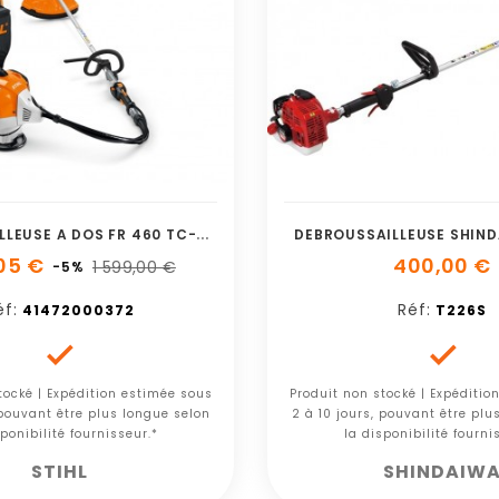
D
EBROUSSAILLEUSE A DOS FR 460 TC-EFM
DEBROUSSAILLEUSE SHIND
,05 €
400,00 €
1 599,00 €
-5%
éf:
Réf:
41472000372
T226S


tocké | Expédition estimée sous
Produit non stocké | Expéditio
 pouvant être plus longue selon
2 à 10 jours, pouvant être plu
ponibilité fournisseur.*
la disponibilité fourni
STIHL
SHINDAIW