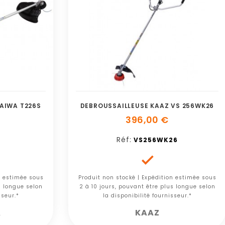
AIWA T226S
DEBROUSSAILLEUSE KAAZ VS 256WK26
396,00 €
Réf:
VS256WK26

n estimée sous
Produit non stocké | Expédition estimée sous
s longue selon
2 à 10 jours, pouvant être plus longue selon
sseur.*
la disponibilité fournisseur.*
A
KAAZ