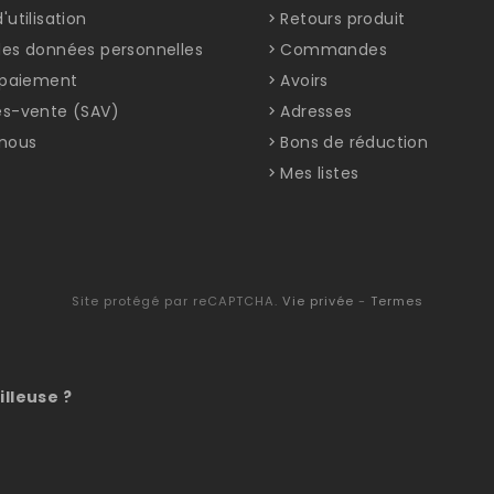
'utilisation
Retours produit
des données personnelles
Commandes
t paiement
Avoirs
ès-vente (SAV)
Adresses
nous
Bons de réduction
Mes listes
Site protégé par reCAPTCHA.
Vie privée
-
Termes
illeuse ?