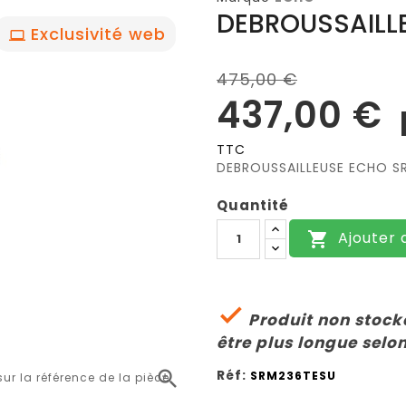
DEBROUSSAILL
Exclusivité web
475,00 €
437,00 €
TTC
DEBROUSSAILLEUSE ECHO S
Quantité
Ajouter 


Produit non stocké
être plus longue selon
Réf:

SRM236TESU
r la référence de la pièce