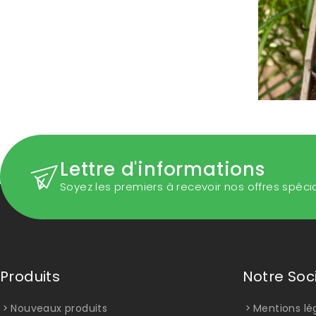
Lettre d'informations
Soyez les premiers à recevoir nos offres spéci
Produits
Notre Soc
Nouveaux produits
Mentions lé