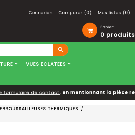
Connexion
Comparer (
0
)
Mes listes (
0
)
Panier:
0
produits

LTURE
VUES ECLATEES
ormulaire de contact
,
en mentionnant la pièce reche
EBROUSSAILLEUSES THERMIQUES