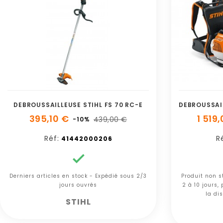
DEBROUSSAILLEUSE STIHL FS 70 RC-E
395,10 €
1 519
439,00 €
-10%
Réf:
R
41442000206

Derniers articles en stock - Expédié sous 2/3
Produit non s
jours ouvrés
2 à 10 jours,
la dis
STIHL