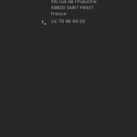
100 rue de l’industrie
69800 SAINT PRIEST
France
04 78 98 86 38
