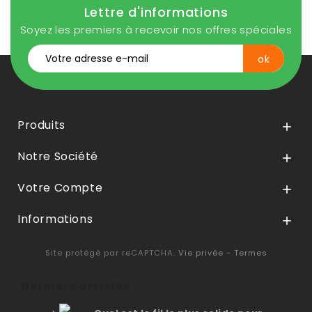
Lettre d'informations
Soyez les premiers à recevoir nos offres spéciales
Produits

Notre Société

Votre Compte

Informations

Site protégé par reCAPTCHA.
Vie privée
-
Termes
Derniers articles