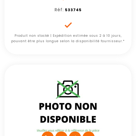
Réf:
533745

Produit non stocké | Expédition estimée sous 2 à 10 jours,
pouvant être plus longue selon la disponibilité fournisseur.*