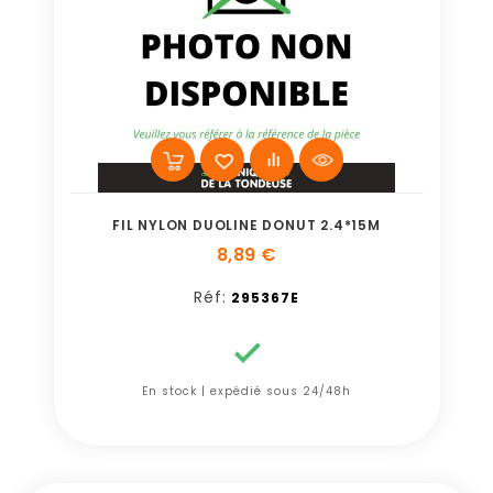
FIL NYLON DUOLINE DONUT 2.4*15M
8,89 €
Réf:
295367E

En stock | expédié sous 24/48h