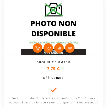
DUOLINE 2.0 MM 15M
7,79 €
Réf:
591609

Produit non stocké | Expédition estimée sous 2 à 10 jours,
pouvant être plus longue selon la disponibilité fournisseur.*