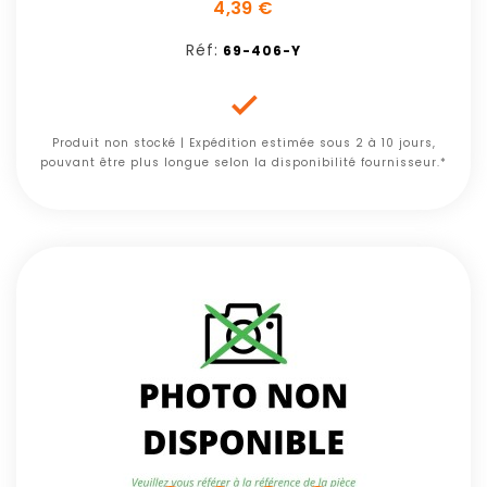
4,39 €
Réf:
69-406-Y

Produit non stocké | Expédition estimée sous 2 à 10 jours,
pouvant être plus longue selon la disponibilité fournisseur.*