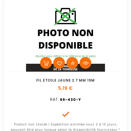
FIL ETOILE JAUNE 2.7 MM 15M
5,19 €
Réf:
69-430-Y

Produit non stocké | Expédition estimée sous 2 à 10 jours,
pouvant être plus longue selon la disponibilité fournisseur.*