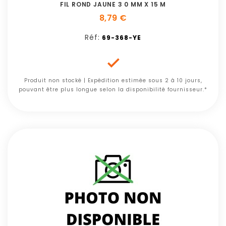
FIL ROND JAUNE 3 0 MM X 15 M
8,79 €
Réf:
69-368-YE

Produit non stocké | Expédition estimée sous 2 à 10 jours,
pouvant être plus longue selon la disponibilité fournisseur.*