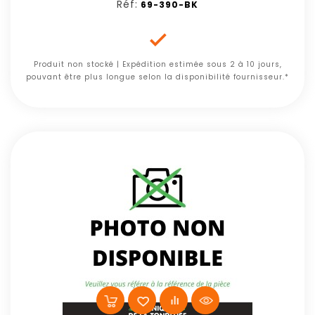
Réf:
69-390-BK

Produit non stocké | Expédition estimée sous 2 à 10 jours,
pouvant être plus longue selon la disponibilité fournisseur.*