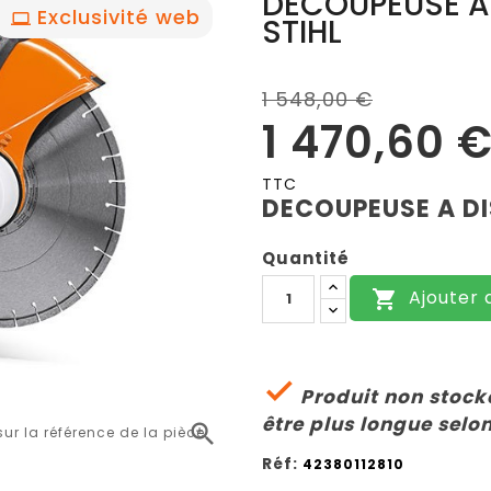
DECOUPEUSE A 
Exclusivité web
STIHL
1 548,00 €
1 470,60 
TTC
DECOUPEUSE A DI
Quantité
Ajouter 


Produit non stocké
être plus longue selon

r la référence de la pièce
Réf:
42380112810