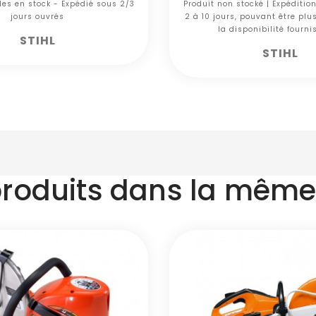
cles en stock - Expédié sous 2/3
Produit non stocké | Expéditio
jours ouvrés
2 à 10 jours, pouvant être plu
la disponibilité fourni
STIHL
STIHL
produits dans la même 