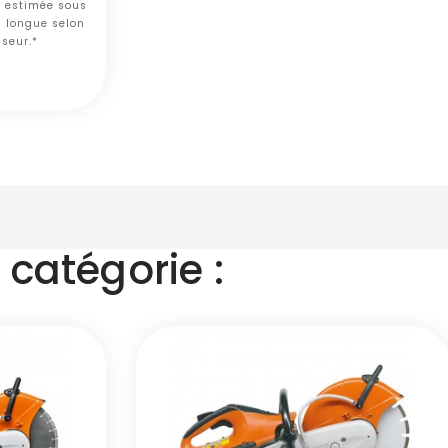
n estimée sous
s longue selon
sseur.*
catégorie :