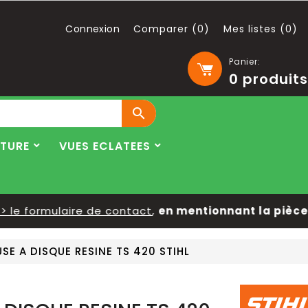
Connexion
Comparer (
0
)
Mes listes (
0
)
Panier:
0
produits

LTURE
VUES ECLATEES
e formulaire de contact
,
en mentionnant la pièce re
E A DISQUE RESINE TS 420 STIHL