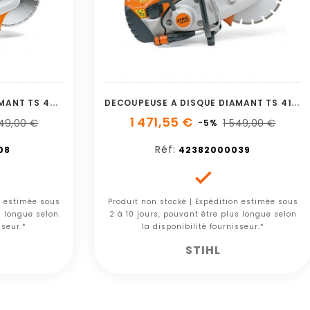
D
ECOUPEUSE A DISQUE DIAMANT TS 480I A STIHL
D
ECOUPEUSE A DISQUE DIAMANT TS 410 STIHL
1 471,55 €
949,00 €
1 549,00 €
-5%
Réf:
08
42382000039

n estimée sous
Produit non stocké | Expédition estimée sous
s longue selon
2 à 10 jours, pouvant être plus longue selon
sseur.*
la disponibilité fournisseur.*
STIHL