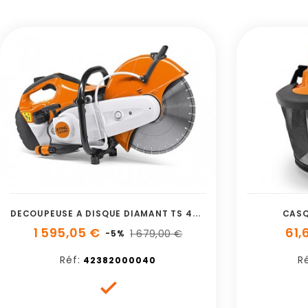
D
ECOUPEUSE A DISQUE DIAMANT TS 420 STIHL
CASQ
1 595,05 €
61,
1 679,00 €
-5%
Réf:
Ré
42382000040
