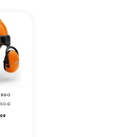
ERGO
,50 €
08