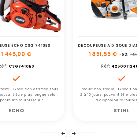
EUSE ECHO CSG 7410ES
1 445,00 €
1 851,55 €
1 
-5%
Réf:
Réf:
CSG7410ES
425001124


tocké | Expédition estimée sous
Produit non stocké | Expéditio
 pouvant être plus longue selon
2 à 10 jours, pouvant être plu
ponibilité fournisseur.*
la disponibilité fourni
ECHO
STIHL