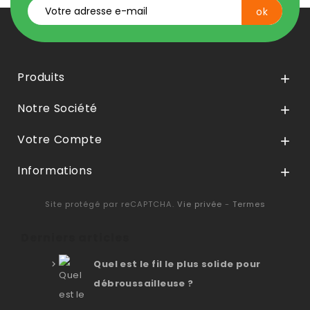
Produits

Notre Société

Votre Compte

Informations

Site protégé par reCAPTCHA.
Vie privée
-
Termes
Derniers articles
Quel est le fil le plus solide pour
débroussailleuse ?