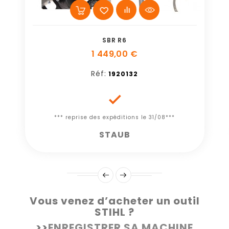
SBR R6
1 449,00 €
Réf:
1920132

*** reprise des expéditions le 31/08***
STAUB
Vous venez d’acheter un outil
STIHL ?
>>
ENREGISTRER SA MACHINE