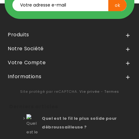
Produits

Notre Société

Votre Compte

Informations

Site protégé par reCAPTCHA.
Vie privée
-
Termes
Derniers articles
Quel est le fil le plus solide pour
débroussailleuse ?