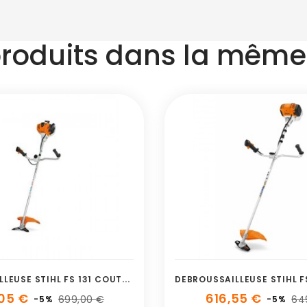
produits dans la même 
D
EBROUSSAILLEUSE STIHL FS 131 COUTEAU
05 €
616,55 €
699,00 €
64
-5%
-5%