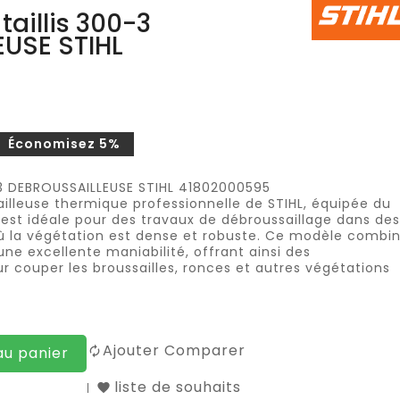
taillis 300-3
USE STIHL
Économisez 5%
0-3 DEBROUSSAILLEUSE STIHL 41802000595
ailleuse thermique professionnelle de STIHL, équipée du
e est idéale pour des travaux de débroussaillage dans des
 où la végétation est dense et robuste. Ce modèle combi
ne excellente maniabilité, offrant ainsi des
 couper les broussailles, ronces et autres végétations
Ajouter Comparer
au panier
liste de souhaits