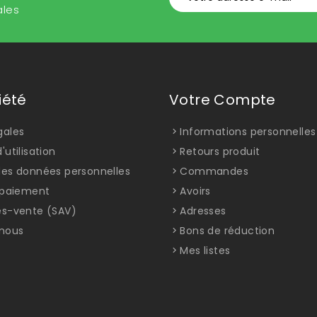
ales
iété
Votre Compte
gales
Informations personnelles
'utilisation
Retours produit
des données personnelles
Commandes
t paiement
Avoirs
ès-vente (SAV)
Adresses
nous
Bons de réduction
Mes listes