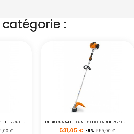
catégorie :
D
EBROUSSAILLEUSE STIHL FS 111 COUTEAU
D
EBROUSSAILLEUSE STIHL FS 94 RC-E AUTOCUT 25-2
531,05 €
9,00 €
559,00 €
-5%