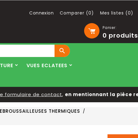
Connexion
Comparer (
0
)
Mes listes (
0
)
Panier:
0
produits

LTURE
VUES ECLATEES
ormulaire de contact
,
en mentionnant la pièce reche
EBROUSSAILLEUSES THERMIQUES