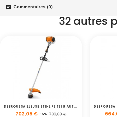
chat
Commentaires (0)
32 autres 
D
EBROUSSAILLEUSE STIHL FS 131 R AUTOCUT
702,05 €
664,
739,00 €
-5%