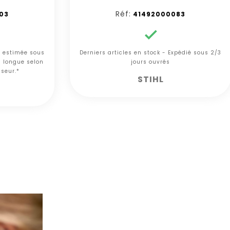
Réf:
03
41492000083

n estimée sous
Derniers articles en stock - Expédié sous 2/3
s longue selon
jours ouvrés
sseur.*
STIHL