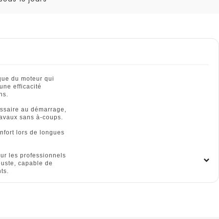
que du moteur qui
une efficacité
ns.
cessaire au démarrage,
ravaux sans à-coups.
nfort lors de longues
our les professionnels
buste, capable de
ts.