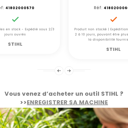
f:
Réf:
41802000570
418020006


cles en stock - Expédié sous 2/3
Produit non stocké | Expéditio
jours ouvrés
2 à 10 jours, pouvant être plu
la disponibilité fourni
STIHL
STIHL
Vous venez d’acheter un outil STIHL ?
>>
ENREGISTRER SA MACHINE