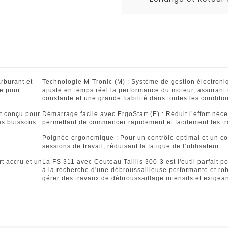
rburant et
Technologie M-Tronic (M) : Système de gestion électroni
le pour
ajuste en temps réel la performance du moteur, assurant 
constante et une grande fiabilité dans toutes les conditio
nt conçu pour
Démarrage facile avec ErgoStart (E) : Réduit l’effort né
les buissons.
permettant de commencer rapidement et facilement les t
.
Poignée ergonomique : Pour un contrôle optimal et un co
sessions de travail, réduisant la fatigue de l’utilisateur.
t accru et un
La FS 311 avec Couteau Taillis 300-3 est l'outil parfait p
à la recherche d'une débroussailleuse performante et ro
gérer des travaux de débroussaillage intensifs et exigean