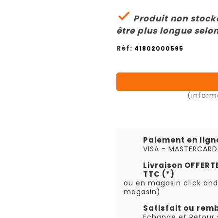

Produit non stocké
être plus longue selon
Réf:
41802000595
(inform
Paiement en lign
VISA - MASTERCARD
Livraison OFFER
TTC (*)
ou en magasin click and
magasin)
Satisfait ou rem
Echange et Retour s