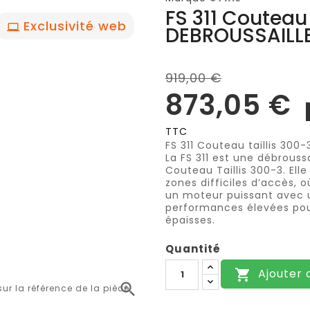
FS 311 Couteau 
Exclusivité web
DEBROUSSAILLE
919,00 €
873,05 €
TTC
FS 311 Couteau taillis 30
La FS 311 est une débrouss
Couteau Taillis 300-3. Ell
zones difficiles d’accès,
un moteur puissant avec u
performances élevées pour
épaisses.
Quantité
Ajouter 


r la référence de la pièce