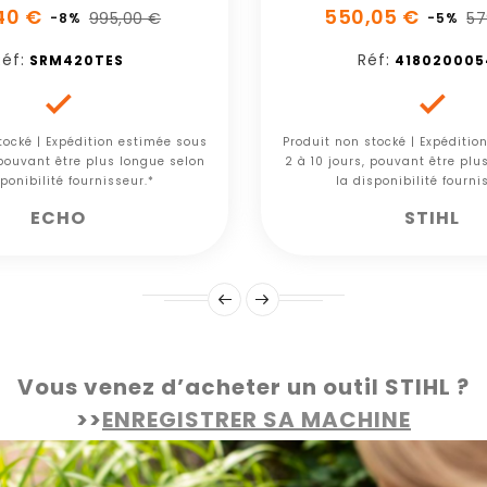
40 €
550,05 €
995,00 €
57
-8%
-5%
éf:
Réf:
SRM420TES
418020005


tocké | Expédition estimée sous
Produit non stocké | Expéditio
 pouvant être plus longue selon
2 à 10 jours, pouvant être plu
ponibilité fournisseur.*
la disponibilité fourni
ECHO
STIHL
Vous venez d’acheter un outil STIHL ?
>>
ENREGISTRER SA MACHINE