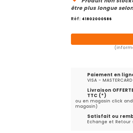
Produit non stocké
être plus longue selon
Réf:
41802000586
(inform
Paiement en lign
VISA - MASTERCARD
Livraison OFFER
TTC (*)
ou en magasin click and
magasin)
Satisfait ou rem
Echange et Retour s