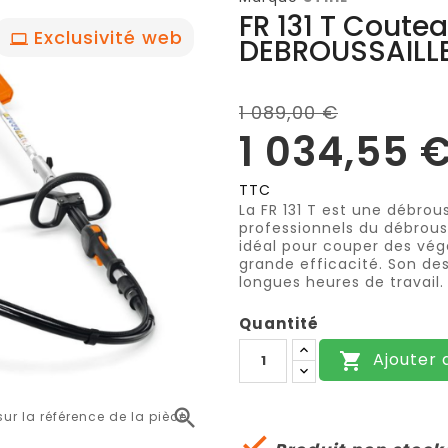
FR 131 T Coutea
Exclusivité web
DEBROUSSAILL
1 089,00 €
1 034,55 
TTC
La FR 131 T est une débrou
professionnels du débrouss
idéal pour couper des végé
grande efficacité. Son de
longues heures de travail
Quantité
Ajouter 


r la référence de la pièce
