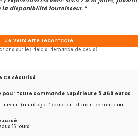
 | Expédition estimée sous 2 à 10 jours, pouva
 la disponibilité fournisseur.*
Je veux être recontacté
ations sur les délais, demande de devis)
e CB sécurisé
TE pour toute commande supérieure à 450 euros
 service (montage, formation et mise en route au
boursé
ous 15 jours