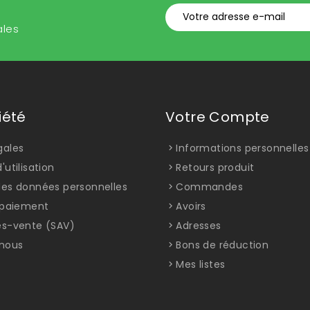
ales
iété
Votre Compte
gales
Informations personnelles
'utilisation
Retours produit
des données personnelles
Commandes
t paiement
Avoirs
ès-vente (SAV)
Adresses
nous
Bons de réduction
Mes listes