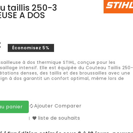
u taillis 250-3
EUSE A DOS
€
Économisez 5%
ssailleuse à dos thermique STIHL, conçue pour les
aillage intensif. Elle est équipée du Couteau Taillis 250-
tations denses, des taillis et des broussailles avec une
sign à dos garantit un confort optimal, même lors de
.
Ajouter Comparer
au panier
liste de souhaits