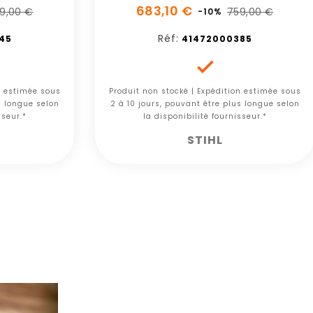
683,10 €
9,00 €
759,00 €
-10%
Réf:
45
41472000385

n estimée sous
Produit non stocké | Expédition estimée sous
s longue selon
2 à 10 jours, pouvant être plus longue selon
sseur.*
la disponibilité fournisseur.*
STIHL