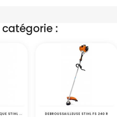
catégorie :
D
EBROUSSAILLEUSE THERMIQUE STIHL FS 91
DEBROUSSAILLEUSE STIHL FS 240 R