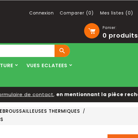
Connexion
Comparer (
0
)
Mes listes (
0
)
Panier:
0
produits

LTURE
VUES ECLATEES
mulaire de contact
,
en mentionnant la pièce recherc
EBROUSSAILLEUSES THERMIQUES
OS