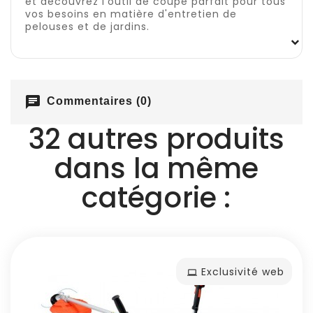
et découvrez l'outil de coupe parfait pour tous
vos besoins en matière d'entretien de
pelouses et de jardins.
chat
Commentaires (0)
32 autres produits
dans la même
catégorie :
Exclusivité web