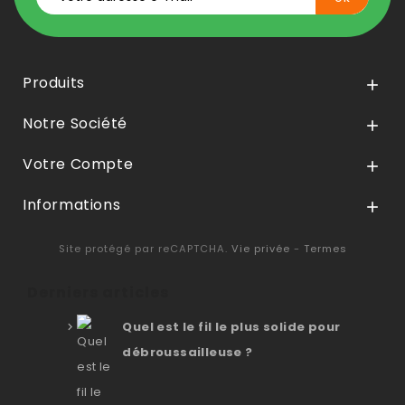
Produits

Notre Société

Votre Compte

Informations

Site protégé par reCAPTCHA.
Vie privée
-
Termes
Derniers articles
Quel est le fil le plus solide pour
débroussailleuse ?