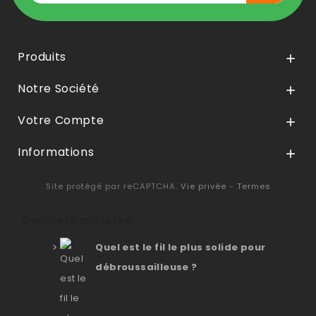
Produits

Notre Société

Votre Compte

Informations

Site protégé par reCAPTCHA.
Vie privée
-
Termes
Derniers articles
Quel est le fil le plus solide pour
débroussailleuse ?